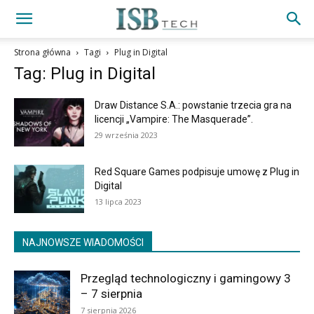
Strona główna
Tagi
Plug in Digital
Tag: Plug in Digital
Draw Distance S.A.: powstanie trzecia gra na
licencji „Vampire: The Masquerade”.
29 września 2023
Red Square Games podpisuje umowę z Plug in
Digital
13 lipca 2023
NAJNOWSZE WIADOMOŚCI
Przegląd technologiczny i gamingowy 3
– 7 sierpnia
7 sierpnia 2026