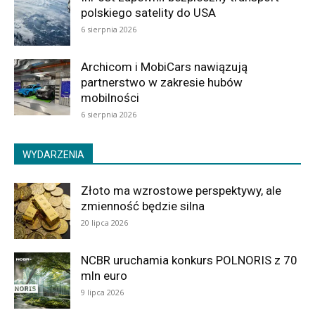
polskiego satelity do USA
6 sierpnia 2026
Archicom i MobiCars nawiązują
partnerstwo w zakresie hubów
mobilności
6 sierpnia 2026
WYDARZENIA
Złoto ma wzrostowe perspektywy, ale
zmienność będzie silna
20 lipca 2026
NCBR uruchamia konkurs POLNORIS z 70
mln euro
9 lipca 2026