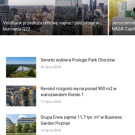
VeloBank przedłuża umowę najmu i pozostaje w
Jerozolimsk
biurowcu Q22
NASA Capit
Senetic wybiera Prologis Park Chorzów
20 lipca 2026
Revolut rozgości się na ponad 900 m2 w
warszawskim Rondo 1
17 lipca 2026
Grupa Enea zajmie 11,7 tys. m² w Business
Garden Poznań
16 lipca 2026