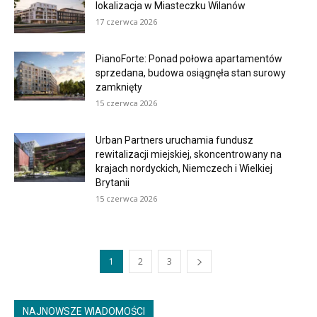
lokalizacja w Miasteczku Wilanów
17 czerwca 2026
PianoForte: Ponad połowa apartamentów
sprzedana, budowa osiągnęła stan surowy
zamknięty
15 czerwca 2026
Urban Partners uruchamia fundusz
rewitalizacji miejskiej, skoncentrowany na
krajach nordyckich, Niemczech i Wielkiej
Brytanii
15 czerwca 2026
1
2
3
NAJNOWSZE WIADOMOŚCI