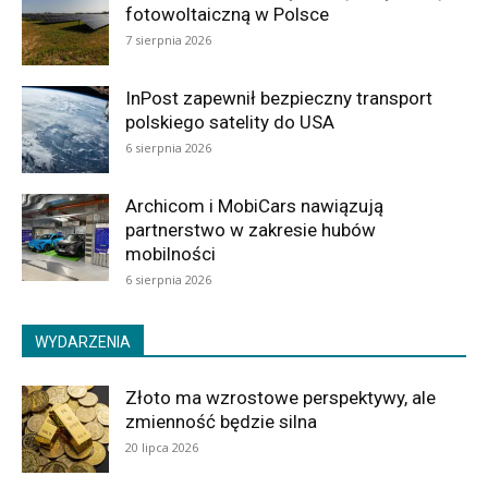
fotowoltaiczną w Polsce
7 sierpnia 2026
InPost zapewnił bezpieczny transport
polskiego satelity do USA
6 sierpnia 2026
Archicom i MobiCars nawiązują
partnerstwo w zakresie hubów
mobilności
6 sierpnia 2026
WYDARZENIA
Złoto ma wzrostowe perspektywy, ale
zmienność będzie silna
20 lipca 2026