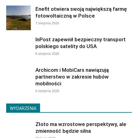
Enefit otwiera swoją największą farmę
fotowoltaiczną w Polsce
7 sierpnia 2026
InPost zapewnił bezpieczny transport
polskiego satelity do USA
6 sierpnia 2026
Archicom i MobiCars nawiązują
partnerstwo w zakresie hubów
mobilności
6 sierpnia 2026
WYDARZENIA
Złoto ma wzrostowe perspektywy, ale
zmienność będzie silna