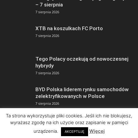
– 7 sierpnia
7 sierpnia 2026
XTB na koszulkach FC Porto
7 sierpnia 2026
Tego Polacy oczekują od nowoczesnej
hybrydy
7 sierpnia 2026
BYD Polska liderem rynku samochodów
zelektryfikowanych w Polsce
7 sierpnia 2026
Ta strona wykorzystuje pliki cookies. Jeśli ich nie blokujesz,
wyrażasz zgodę na ich użycie oraz zapisanie w pamięci
urządzenia.
Więcej
AKCEPTUJĘ
© Copyright 2026 by ISBnews Informacyjny Serwis Biznesowy • Wszelkie