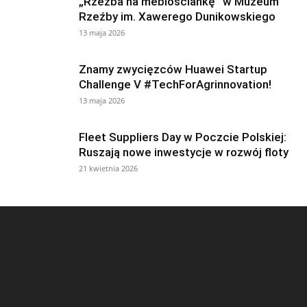
„Rzeźba na meblościankę” w Muzeum
Rzeźby im. Xawerego Dunikowskiego
13 maja 2026
Znamy zwycięzców Huawei Startup
Challenge V #TechForAgrinnovation!
13 maja 2026
Fleet Suppliers Day w Poczcie Polskiej:
Ruszają nowe inwestycje w rozwój floty
21 kwietnia 2026