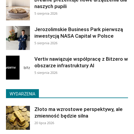
naszych pupili
5 sierpnia 2026
Jerozolimskie Business Park pierwszą
inwestycją NASA Capital w Polsce
5 sierpnia 2026
Vertiv nawiązuje współpracę z Bitzero w
obszarze infrastruktury AI
5 sierpnia 2026
WYDARZENIA
Złoto ma wzrostowe perspektywy, ale
zmienność będzie silna
20 lipca 2026