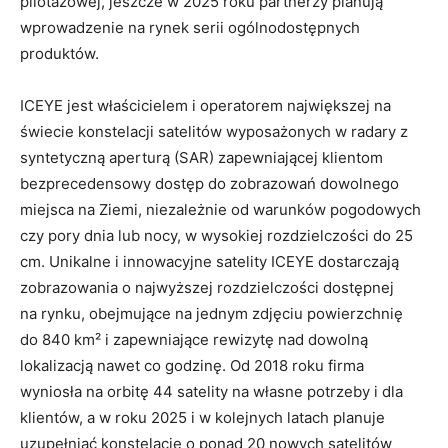
pilotażowej, jeszcze w 2025 roku partnerzy planują
wprowadzenie na rynek serii ogólnodostępnych
produktów.
ICEYE jest właścicielem i operatorem największej na
świecie konstelacji satelitów wyposażonych w radary z
syntetyczną aperturą (SAR) zapewniającej klientom
bezprecedensowy dostęp do zobrazowań dowolnego
miejsca na Ziemi, niezależnie od warunków pogodowych
czy pory dnia lub nocy, w wysokiej rozdzielczości do 25
cm. Unikalne i innowacyjne satelity ICEYE dostarczają
zobrazowania o najwyższej rozdzielczości dostępnej
na rynku, obejmujące na jednym zdjęciu powierzchnię
do 840 km² i zapewniające rewizytę nad dowolną
lokalizacją nawet co godzinę. Od 2018 roku firma
wyniosła na orbitę 44 satelity na własne potrzeby i dla
klientów, a w roku 2025 i w kolejnych latach planuje
uzupełniać konstelację o ponad 20 nowych satelitów