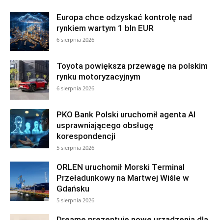
Europa chce odzyskać kontrolę nad
rynkiem wartym 1 bln EUR
6 sierpnia 2026
Toyota powiększa przewagę na polskim
rynku motoryzacyjnym
6 sierpnia 2026
PKO Bank Polski uruchomił agenta AI
usprawniającego obsługę
korespondencji
5 sierpnia 2026
ORLEN uruchomił Morski Terminal
Przeładunkowy na Martwej Wiśle w
Gdańsku
5 sierpnia 2026
Dreame prezentuje nowe urządzenia dla