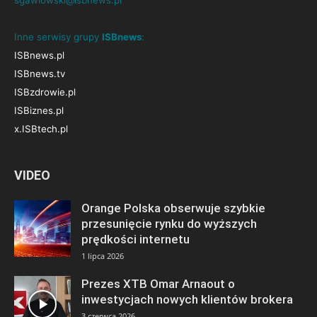
sgawlowski@isbnews.pl
Inne serwisy grupy
ISBnews
:
ISBnews.pl
ISBnews.tv
ISBzdrowie.pl
ISBiznes.pl
x.ISBtech.pl
VIDEO
Orange Polska obserwuje szybkie
przesunięcie rynku do wyższych
prędkości internetu
1 lipca 2026
Prezes XTB Omar Arnaout o
inwestycjach nowych klientów brokera
3 czerwca 2026