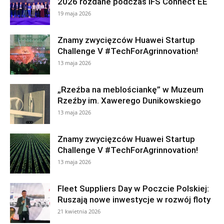
2026 rozdane podczas IFS Connect EE
19 maja 2026
Znamy zwycięzców Huawei Startup
Challenge V #TechForAgrinnovation!
13 maja 2026
„Rzeźba na meblościankę” w Muzeum
Rzeźby im. Xawerego Dunikowskiego
13 maja 2026
Znamy zwycięzców Huawei Startup
Challenge V #TechForAgrinnovation!
13 maja 2026
Fleet Suppliers Day w Poczcie Polskiej:
Ruszają nowe inwestycje w rozwój floty
21 kwietnia 2026