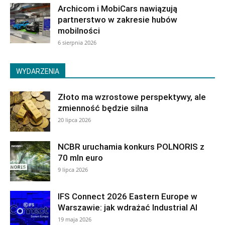
Archicom i MobiCars nawiązują
partnerstwo w zakresie hubów
mobilności
6 sierpnia 2026
WYDARZENIA
Złoto ma wzrostowe perspektywy, ale
zmienność będzie silna
20 lipca 2026
NCBR uruchamia konkurs POLNORIS z
70 mln euro
9 lipca 2026
IFS Connect 2026 Eastern Europe w
Warszawie: jak wdrażać Industrial AI
19 maja 2026