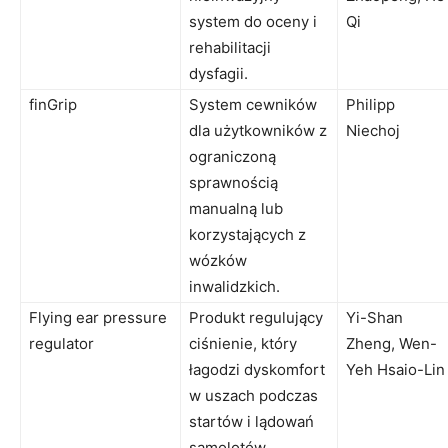
system do oceny i
Qi
rehabilitacji
dysfagii.
finGrip
System cewników
Philipp
dla użytkowników z
Niechoj
ograniczoną
sprawnością
manualną lub
korzystających z
wózków
inwalidzkich.
Flying ear pressure
Produkt regulujący
Yi-Shan
regulator
ciśnienie, który
Zheng, Wen-
łagodzi dyskomfort
Yeh Hsaio-Lin
w uszach podczas
startów i lądowań
samolotów.