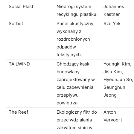
Social Plast
Niedrogi system
Johannes
recyklingu plastiku.
Kastner
Sorbet
Panel akustyczny
Sze Yek
wykonany z
rozdrobnionych
odpadów
tekstylnych.
TAILWIND
Chłodzący kask
Youngki Kim,
budowlany
Jisu Kim,
zaprojektowany w
HyeonJun So,
celu zapewnienia
Seunghun
przepływu
Jeong
powietrza.
The Reef
Ekologiczny filtr do
Anton
przeciwdziałania
Vervoort
zakwitom sinic w