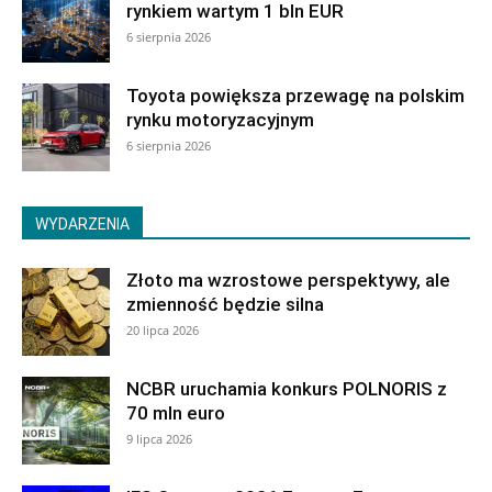
rynkiem wartym 1 bln EUR
6 sierpnia 2026
Toyota powiększa przewagę na polskim
rynku motoryzacyjnym
6 sierpnia 2026
WYDARZENIA
Złoto ma wzrostowe perspektywy, ale
zmienność będzie silna
20 lipca 2026
NCBR uruchamia konkurs POLNORIS z
70 mln euro
9 lipca 2026