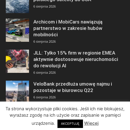
6 sierpnia 2026
Archicom i MobiCars nawiązują
partnerstwo w zakresie hubów
mobilności
6 sierpnia 2026
JLL: Tylko 15% firm w regionie EMEA
aktywnie dostosowuje nieruchomości
do rewolucji AI
6 sierpnia 2026
VeloBank przedłuża umowę najmu i
pozostaje w biurowcu Q22
6 sierpnia 2026
Ta strona wykorzystuje pliki cookies. Jeśli ich nie blokujesz,
wyrażasz zgodę na ich użycie oraz zapisanie w pamięci
urządzenia.
Więcej
AKCEPTUJĘ
© Copyright 2026 by ISBnews Informacyjny Serwis Biznesowy • Wszelkie