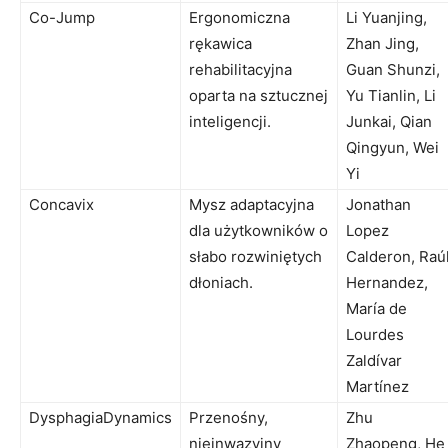
Co-Jump
Ergonomiczna
Li Yuanjing,
rękawica
Zhan Jing,
rehabilitacyjna
Guan Shunzi,
oparta na sztucznej
Yu Tianlin, Li
inteligencji.
Junkai, Qian
Qingyun, Wei
Yi
Concavix
Mysz adaptacyjna
Jonathan
dla użytkowników o
Lopez
słabo rozwiniętych
Calderon, Raú
dłoniach.
Hernandez,
María de
Lourdes
Zaldívar
Martínez
DysphagiaDynamics
Przenośny,
Zhu
nieinwazyjny
Zhaopeng, He