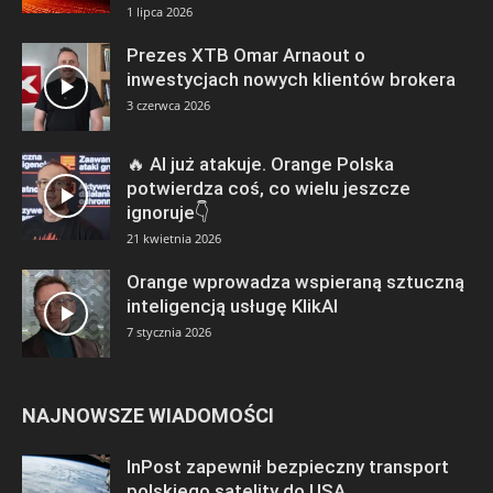
1 lipca 2026
Prezes XTB Omar Arnaout o
inwestycjach nowych klientów brokera
3 czerwca 2026
🔥 AI już atakuje. Orange Polska
potwierdza coś, co wielu jeszcze
ignoruje👇
21 kwietnia 2026
Orange wprowadza wspieraną sztuczną
inteligencją usługę KlikAI
7 stycznia 2026
NAJNOWSZE WIADOMOŚCI
InPost zapewnił bezpieczny transport
polskiego satelity do USA