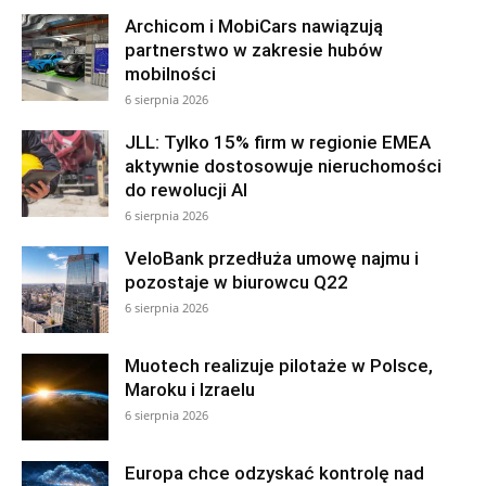
Archicom i MobiCars nawiązują
partnerstwo w zakresie hubów
mobilności
6 sierpnia 2026
JLL: Tylko 15% firm w regionie EMEA
aktywnie dostosowuje nieruchomości
do rewolucji AI
6 sierpnia 2026
VeloBank przedłuża umowę najmu i
pozostaje w biurowcu Q22
6 sierpnia 2026
Muotech realizuje pilotaże w Polsce,
Maroku i Izraelu
6 sierpnia 2026
Europa chce odzyskać kontrolę nad