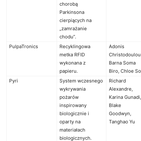
chorobą
Parkinsona
cierpiących na
„zamrażanie
chodu”.
PulpaTronics
Recyklingowa
Adonis
metka RFID
Christodoulou
wykonana z
Barna Soma
papieru.
Biro, Chloe So
Pyri
System wczesnego
Richard
wykrywania
Alexandre,
pożarów
Karina Gunadi
inspirowany
Blake
biologicznie i
Goodwyn,
oparty na
Tanghao Yu
materiałach
biologicznych.