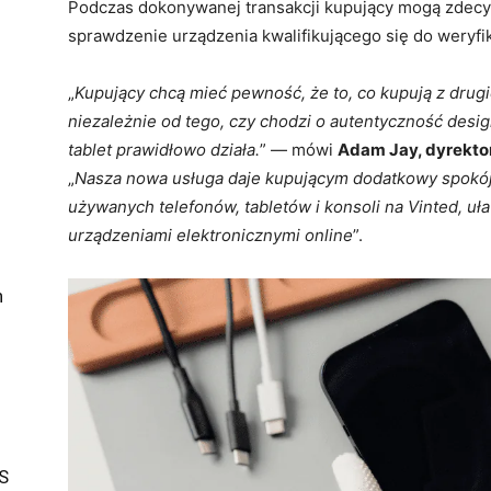
Podczas dokonywanej transakcji kupujący mogą zdecydo
sprawdzenie urządzenia kwalifikującego się do weryfik
„
Kupujący chcą mieć pewność, że to, co kupują z drugie
niezależnie od tego, czy chodzi o autentyczność design
tablet prawidłowo działa.
” — mówi
Adam Jay, dyrekto
„
Nasza nowa usługa daje kupującym dodatkowy spokó
używanych telefonów, tabletów i konsoli na Vinted, u
urządzeniami elektronicznymi online
”.
n
S