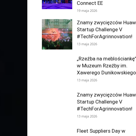
Connect EE
19 maja 2026
Znamy zwycięzców Huaw
Startup Challenge V
#TechForAgrinnovation!
13 maja 2026
„Rzeźba na meblościankę
w Muzeum Rzeźby im.
Xawerego Dunikowskiego
13 maja 2026
Znamy zwycięzców Huaw
Startup Challenge V
#TechForAgrinnovation!
13 maja 2026
Fleet Suppliers Day w