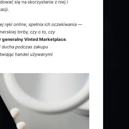
wać się na skorzystanie z niej i
acji.
j ręki online, spełnia ich oczekiwania —
erskiej torby, czy o to, czy
r generalny Vinted Marketplace
.
j ducha podczas zakupu
łatwiając handel używanymi