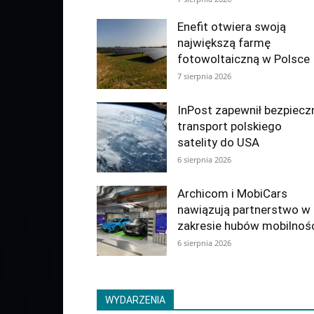
Enefit otwiera swoją
największą farmę
fotowoltaiczną w Polsce
7 sierpnia 2026
InPost zapewnił bezpiecz
transport polskiego
satelity do USA
6 sierpnia 2026
Archicom i MobiCars
nawiązują partnerstwo w
zakresie hubów mobilnoś
6 sierpnia 2026
WYDARZENIA