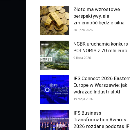
Złoto ma wzrostowe
perspektywy, ale
zmienność będzie silna
20 lipca 2026
NCBR uruchamia konkurs
POLNORIS z 70 mln euro
9 lipca 2026
IFS Connect 2026 Easter
Europe w Warszawie: jak
wdrażać Industrial AI
19 maja 2026
IFS Business
Transformation Awards
2026 rozdane podczas IF