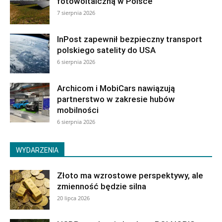
fotowoltaiczną w Polsce
7 sierpnia 2026
InPost zapewnił bezpieczny transport
polskiego satelity do USA
6 sierpnia 2026
Archicom i MobiCars nawiązują
partnerstwo w zakresie hubów
mobilności
6 sierpnia 2026
WYDARZENIA
Złoto ma wzrostowe perspektywy, ale
zmienność będzie silna
20 lipca 2026