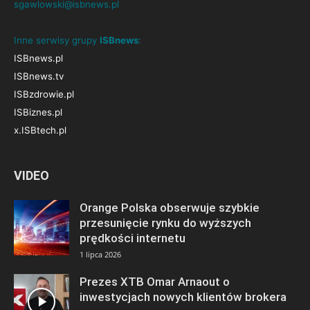
sgawlowski@isbnews.pl
Inne serwisy grupy
ISBnews
:
ISBnews.pl
ISBnews.tv
ISBzdrowie.pl
ISBiznes.pl
x.ISBtech.pl
VIDEO
Orange Polska obserwuje szybkie
przesunięcie rynku do wyższych
prędkości internetu
1 lipca 2026
Prezes XTB Omar Arnaout o
inwestycjach nowych klientów brokera