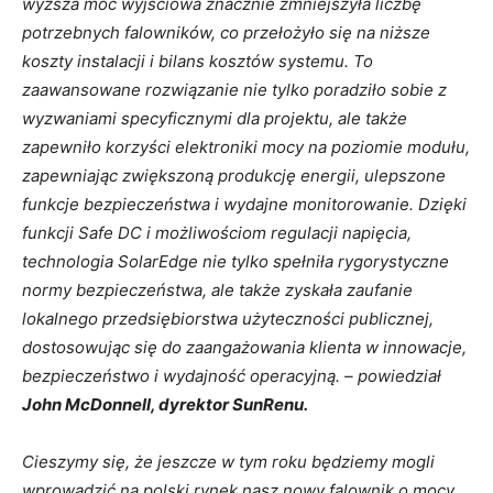
wyższa moc wyjściowa znacznie zmniejszyła liczbę
potrzebnych falowników, co przełożyło się na niższe
koszty instalacji i bilans kosztów systemu. To
zaawansowane rozwiązanie nie tylko poradziło sobie z
wyzwaniami specyficznymi dla projektu, ale także
zapewniło korzyści elektroniki mocy na poziomie modułu,
zapewniając zwiększoną produkcję energii, ulepszone
funkcje bezpieczeństwa i wydajne monitorowanie. Dzięki
funkcji Safe DC i możliwościom regulacji napięcia,
technologia SolarEdge nie tylko spełniła rygorystyczne
normy bezpieczeństwa, ale także zyskała zaufanie
lokalnego przedsiębiorstwa użyteczności publicznej,
dostosowując się do zaangażowania klienta w innowacje,
bezpieczeństwo i wydajność operacyjną. – powiedział
John McDonnell, dyrektor SunRenu.
Cieszymy się, że jeszcze w tym roku będziemy mogli
wprowadzić na polski rynek nasz nowy falownik o mocy