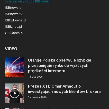
Inne serwisy grupy
ISBnews
:
ISBnews.pl
ISBnews.tv
ISBzdrowie.pl
ISBiznes.pl
x.ISBtech.pl
VIDEO
Orange Polska obserwuje szybkie
przesunięcie rynku do wyższych
prędkości internetu
1 lipca 2026
Prezes XTB Omar Arnaout o
inwestycjach nowych klientów brokera
3 czerwca 2026