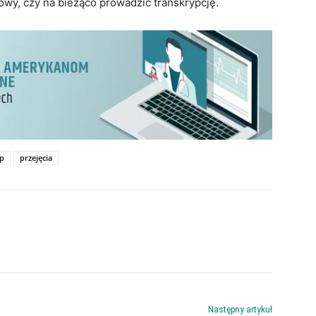
owy, czy na bieżąco prowadzić transkrypcję.
up
przejęcia
Następny artykuł