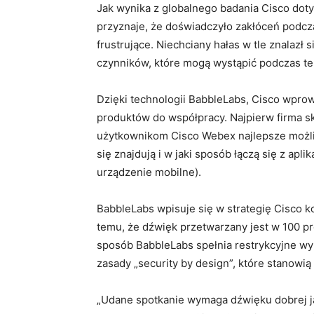
Jak wynika z globalnego badania Cisco dot
przyznaje, że doświadczyło zakłóceń podcza
frustrujące. Niechciany hałas w tle znalazł s
czynników, które mogą wystąpić podczas te
Dzięki technologii BabbleLabs, Cisco wpro
produktów do współpracy. Najpierw firma sk
użytkownikom Cisco Webex najlepsze możliw
się znajdują i w jaki sposób łączą się z apl
urządzenie mobilne).
BabbleLabs wpisuje się w strategię Cisco k
temu, że dźwięk przetwarzany jest w 100 pro
sposób BabbleLabs spełnia restrykcyjne w
zasady „security by design”, które stanowi
„Udane spotkanie wymaga dźwięku dobrej jak