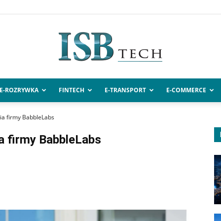
E-ROZRYWKA
FINTECH
E-TRANSPORT
E-COMMERCE
ISBtech.pl
cia firmy BabbleLabs
a firmy BabbleLabs