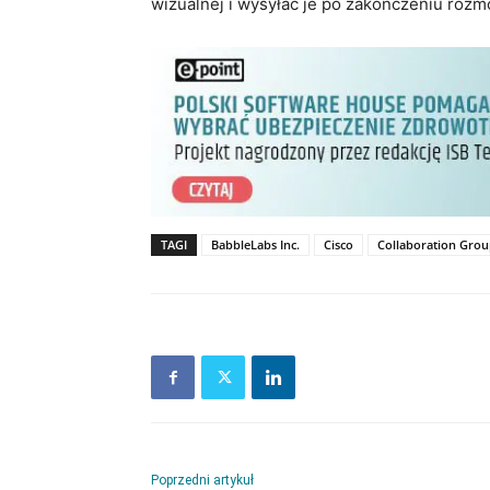
wizualnej i wysyłać je po zakończeniu rozm
TAGI
BabbleLabs Inc.
Cisco
Collaboration Gro
Poprzedni artykuł