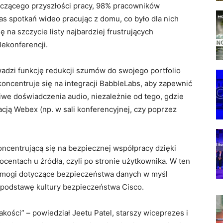
yczącego przyszłości pracy, 98% pracowników
s spotkań wideo pracując z domu, co było dla nich
ię na szczycie listy najbardziej frustrujących
lekonferencji.
wadzi funkcję redukcji szumów do swojego portfolio
oncentruje się na integracji BabbleLabs, aby zapewnić
e doświadczenia audio, niezależnie od tego, gdzie
ikacją Webex (np. w sali konferencyjnej, czy poprzez
oncentrującą się na bezpiecznej współpracy dzięki
centach u źródła, czyli po stronie użytkownika. W ten
ymogi dotyczące bezpieczeństwa danych w myśl
ą podstawę kultury bezpieczeństwa Cisco.
ości” – powiedział Jeetu Patel, starszy wiceprezes i