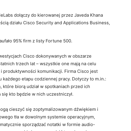
bleLabs dołączy do kierowanej przez Javeda Khana
ęścią działu Cisco Security and Applications Business,
fało 95% firm z listy Fortune 500.
inwestycjach Cisco dokonywanych w obszarze
statnich trzech lat – wszystkie one mają na celu
i produktywności komunikacji. Firma Cisco jest
każdego etapu codziennej pracy. Dotyczy to m.in.:
 które biorą udział w spotkaniach przed ich
się kto będzie w nich uczestniczył.
mogą cieszyć się zoptymalizowanym dźwiękiem i
dowego tła w dowolnym systemie operacyjnym,
omatycznie sporządzać notatki w formie audio-