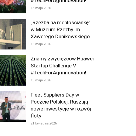
#TechForAgrinnovation!
13 maja 2026
„Rzeźba na meblościankę”
w Muzeum Rzeźby im.
Xawerego Dunikowskiego
13 maja 2026
Znamy zwycięzców Huawei
Startup Challenge V
#TechForAgrinnovation!
13 maja 2026
Fleet Suppliers Day w
Poczcie Polskiej: Ruszają
nowe inwestycje w rozwój
floty
21 kwietnia 2026