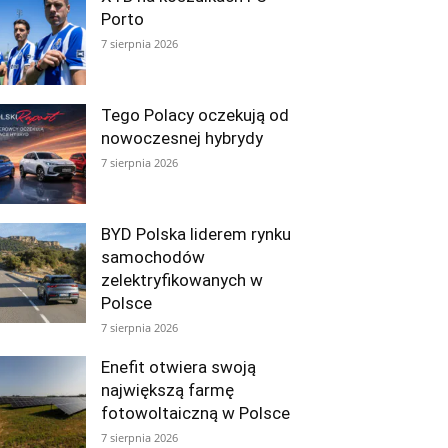
Porto
7 sierpnia 2026
Tego Polacy oczekują od
nowoczesnej hybrydy
7 sierpnia 2026
BYD Polska liderem rynku
samochodów
zelektryfikowanych w
Polsce
7 sierpnia 2026
Enefit otwiera swoją
największą farmę
fotowoltaiczną w Polsce
7 sierpnia 2026