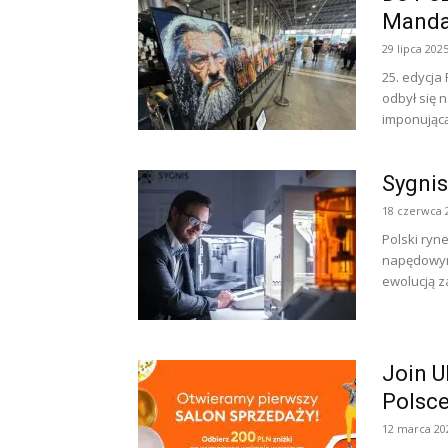
Mandal
29 lipca 202
25. edycja
odbył się 
imponującą 
Sygnis
18 czerwca 
Polski ryn
napędowym
ewolucją z
Join U
Polsc
12 marca 20