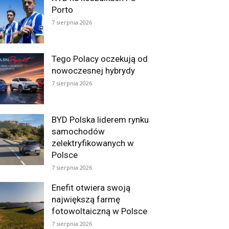
Porto
7 sierpnia 2026
Tego Polacy oczekują od
nowoczesnej hybrydy
7 sierpnia 2026
BYD Polska liderem rynku
samochodów
zelektryfikowanych w
Polsce
7 sierpnia 2026
Enefit otwiera swoją
największą farmę
fotowoltaiczną w Polsce
7 sierpnia 2026