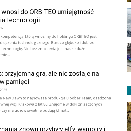
s wnosi do ORBITEO umiejętność
ia technologii
2025
kompetencją, którą wnosimy do holdingu ORBITEO jest
ć łączenia technologicznego. Bardzo głęboko i dobrze
technologię. Nie bez znaczenia jest nasze duże
nie...
: przyjemna gra, ale nie zostaje na
 w pamięci
 2025
he New Dawn to najnowsza produkcja Bloober Team, osadzona
ywnej wizji Krakowa z lat 80. Znajome widoki zniszczonych
czy maluchów świetnie budują klimat...
nania znowu przybyły elfy, wampiry i