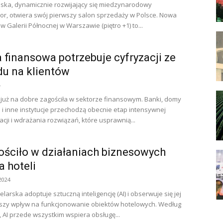
olska, dynamicznie rozwijający się miedzynarodowy
or, otwiera swój pierwszy salon sprzedaży w Polsce. Nowa
 w Galerii Północnej w Warszawie (piętro +1) to...
 finansowa potrzebuje cyfryzacji ze
u na klientów
4
 już na dobre zagościła w sektorze finansowym. Banki, domy
 i inne instytucje przechodzą obecnie etap intensywnej
cji i wdrażania rozwiązań, które usprawnią...
ościło w działaniach biznesowych
a hoteli
2024
larska adoptuje sztuczną inteligencję (AI) i obserwuje się jej
kszy wpływ na funkcjonowanie obiektów hotelowych. Według
 AI przede wszystkim wspiera obsługę...