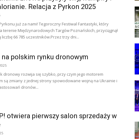
orianie. Relacja z Pyrkon 2025
5
 Pyrkonu już za nami! Tegoroczny Festiwal Fantastyki, który
na terenie Międzynarodowych Targów Poznańskich, przyciągnął
liczbę 66 785 uczestników.Przez trzy dni...
 na polskim rynku dronowym
2025
ek dronowy rozwija się szybko, przy czym jego motorem
 są zmiany z jednej strony spowodowane wojną na Ukrainie i
astosowań dronów...
P! otwiera pierwszy salon sprzedaży w
e
25