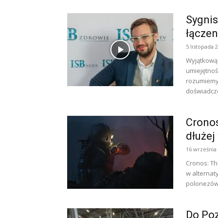
Sygni
łączen
5 listopada 
Wyjątkową 
umiejętnoś
rozumiemy 
doświadcze
Cronos
dłużej
16 września
Cronos: T
w alternat
polonezów 
Do Poz