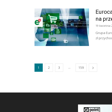
Euroca
na prz
19 kwietnia 
Grupa Euro
zł przychod
...
1
2
3
159