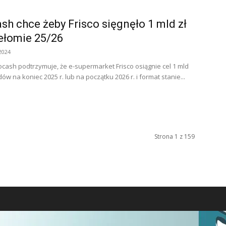
sh chce żeby Frisco sięgnęło 1 mld zł
ełomie 25/26
2024
cash podtrzymuje, że e-supermarket Frisco osiągnie cel 1 mld
ów na koniec 2025 r. lub na początku 2026 r. i format stanie...
Strona 1 z 159