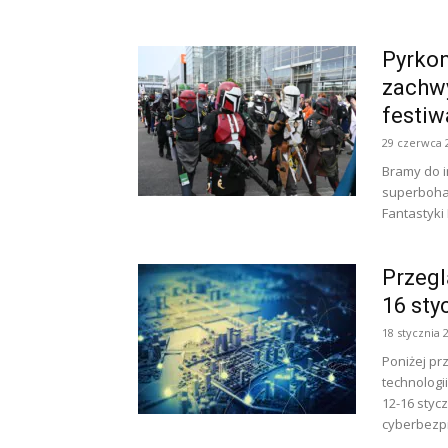
Pyrkon
zachwy
festiw
29 czerwca 
Bramy do i
superbohat
Fantastyki 
Przegl
16 sty
18 stycznia 
Poniżej pr
technologi
12-16 styc
cyberbezpi