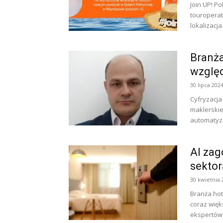
Join UP! P
touroperat
lokalizacja
Branża
względ
30 lipca 202
Cyfryzacja
maklerskie
automatyza
AI zag
sektor
30 kwietnia 
Branża hote
coraz wię
ekspertów,