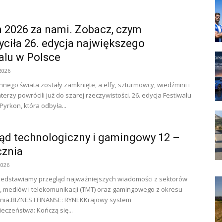
 2026 za nami. Zobacz, czym
ciła 26. edycja największego
alu w Polsce
2026
nnego świata zostały zamknięte, a elfy, szturmowcy, wiedźmini i
erzy powrócili już do szarej rzeczywistości. 26. edycja Festiwalu
Pyrkon, która odbyła...
ąd technologiczny i gamingowy 12 –
cznia
2026
zedstawiamy przegląd najważniejszych wiadomości z sektorów
i, mediów i telekomunikacji (TMT) oraz gamingowego z okresu
znia.BIZNES I FINANSE: RYNEKKrajowy system
eczeństwa: Kończą się...