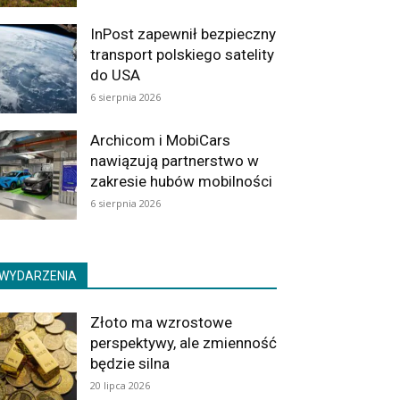
InPost zapewnił bezpieczny
transport polskiego satelity
do USA
6 sierpnia 2026
Archicom i MobiCars
nawiązują partnerstwo w
zakresie hubów mobilności
6 sierpnia 2026
WYDARZENIA
Złoto ma wzrostowe
perspektywy, ale zmienność
będzie silna
20 lipca 2026