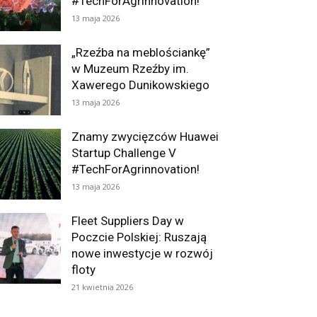
#TechForAgrinnovation!
13 maja 2026
„Rzeźba na meblościankę”
w Muzeum Rzeźby im.
Xawerego Dunikowskiego
13 maja 2026
Znamy zwycięzców Huawei
Startup Challenge V
#TechForAgrinnovation!
13 maja 2026
Fleet Suppliers Day w
Poczcie Polskiej: Ruszają
nowe inwestycje w rozwój
floty
21 kwietnia 2026