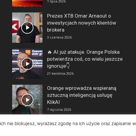
1 lipca 2026
Prezes XTB Omar Arnaout o
inwestycjach nowych klientów
brokera
3 czerwca 2026
🔥 AI już atakuje. Orange Polska
potwierdza coś, co wielu jeszcze
ignoruje👇
21 kwietnia 2026
Orange wprowadza wspieraną
sztuczną inteligencją usługę
KlikAI
7 stycznia 2026
i ich nie blokujesz, wyrażasz zgodę na ich użycie oraz zapisanie 