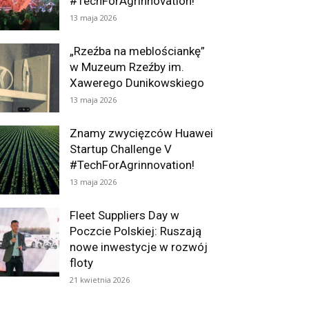
#TechForAgrinnovation!
13 maja 2026
„Rzeźba na meblościankę”
w Muzeum Rzeźby im.
Xawerego Dunikowskiego
13 maja 2026
Znamy zwycięzców Huawei
Startup Challenge V
#TechForAgrinnovation!
13 maja 2026
Fleet Suppliers Day w
Poczcie Polskiej: Ruszają
nowe inwestycje w rozwój
floty
21 kwietnia 2026