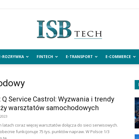
E-ROZRYWKA
FINTECH
E-TRANSPORT
E-COMMERCE
ISBtech.pl
hodowy
 Q Service Castrol: Wyzwania i trendy
nży warsztatów samochodowych
 2023
h latach coraz więcej warsztatów dołącza do sieci serwisowych.
obecnie funkcjonuje 75 tys. punktów napraw. W Polsce 1/3
 te...