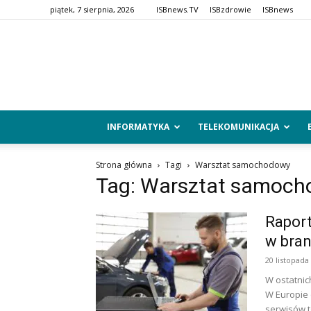
piątek, 7 sierpnia, 2026
ISBnews.TV
ISBzdrowie
ISBnews
INFORMATYKA
TELEKOMUNIKACJA
Strona główna
Tagi
Warsztat samochodowy
Tag: Warsztat samoc
Raport
w bra
20 listopada
W ostatnic
W Europie 
serwisów to