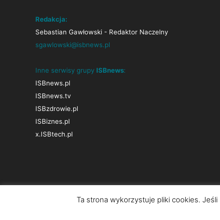
Redakcja:
Sebastian Gawłowski - Redaktor Naczelny
sgawlowski@isbnews.pl
Inne serwisy grupy
ISBnews
:
ISBnews.pl
ISBnews.tv
ISBzdrowie.pl
ISBiznes.pl
x.ISBtech.pl
Ta strona wykorzystuje pliki cookies. Jeśl