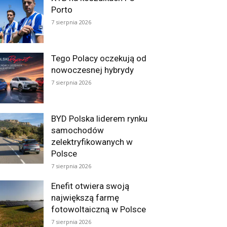
Porto
7 sierpnia 2026
Tego Polacy oczekują od
nowoczesnej hybrydy
7 sierpnia 2026
BYD Polska liderem rynku
samochodów
zelektryfikowanych w
Polsce
7 sierpnia 2026
Enefit otwiera swoją
największą farmę
fotowoltaiczną w Polsce
7 sierpnia 2026