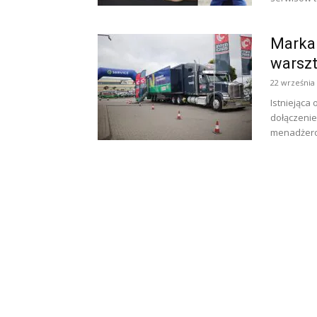
Marka 
warsz
22 września
Istniejąca 
dołączenie
menadżero