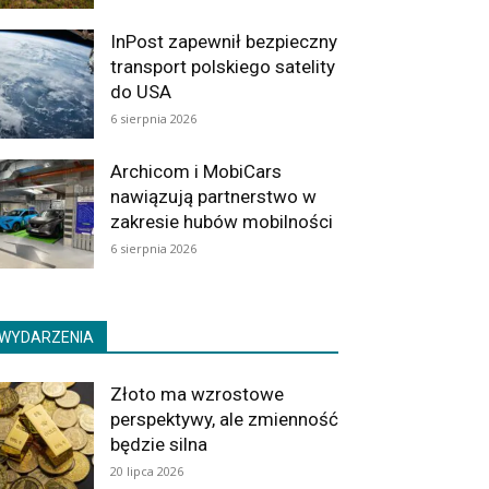
InPost zapewnił bezpieczny
transport polskiego satelity
do USA
6 sierpnia 2026
Archicom i MobiCars
nawiązują partnerstwo w
zakresie hubów mobilności
6 sierpnia 2026
WYDARZENIA
Złoto ma wzrostowe
perspektywy, ale zmienność
będzie silna
20 lipca 2026