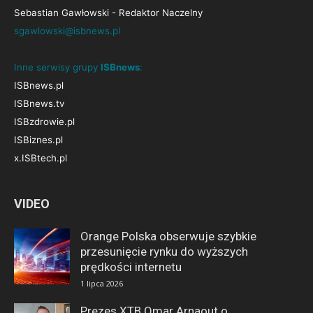
Sebastian Gawłowski - Redaktor Naczelny
sgawlowski@isbnews.pl
Inne serwisy grupy
ISBnews
:
ISBnews.pl
ISBnews.tv
ISBzdrowie.pl
ISBiznes.pl
x.ISBtech.pl
VIDEO
Orange Polska obserwuje szybkie
przesunięcie rynku do wyższych
prędkości internetu
1 lipca 2026
Prezes XTB Omar Arnaout o