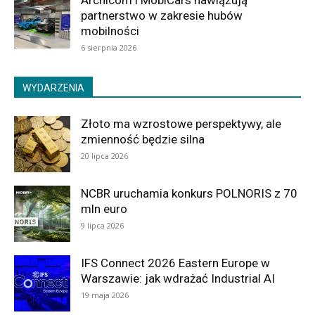
Archicom i MobiCars nawiązują
partnerstwo w zakresie hubów
mobilności
6 sierpnia 2026
WYDARZENIA
Złoto ma wzrostowe perspektywy, ale
zmienność będzie silna
20 lipca 2026
NCBR uruchamia konkurs POLNORIS z 70
mln euro
9 lipca 2026
IFS Connect 2026 Eastern Europe w
Warszawie: jak wdrażać Industrial AI
19 maja 2026