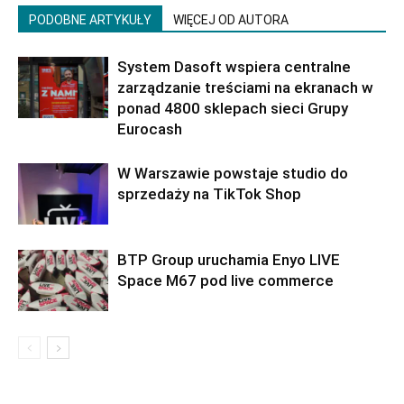
PODOBNE ARTYKUŁY
WIĘCEJ OD AUTORA
System Dasoft wspiera centralne
zarządzanie treściami na ekranach w
ponad 4800 sklepach sieci Grupy
Eurocash
W Warszawie powstaje studio do
sprzedaży na TikTok Shop
BTP Group uruchamia Enyo LIVE
Space M67 pod live commerce