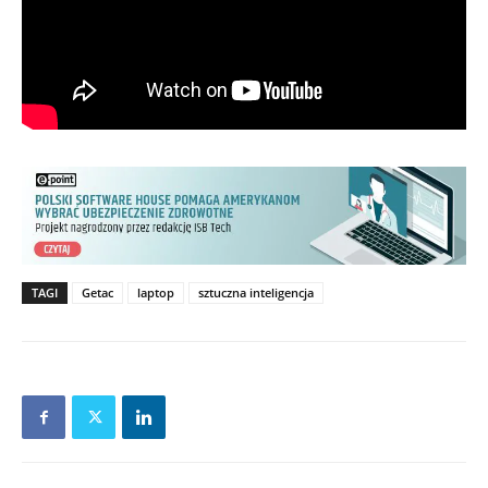
TAGI
Getac
laptop
sztuczna inteligencja