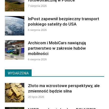
fotowoltaiczną w Polsce
7 sierpnia 2026
InPost zapewnił bezpieczny transport
polskiego satelity do USA
6 sierpnia 2026
Archicom i MobiCars nawiązują
partnerstwo w zakresie hubów
mobilności
6 sierpnia 2026
WYDARZENIA
Złoto ma wzrostowe perspektywy, ale
zmienność będzie silna
20 lipca 2026