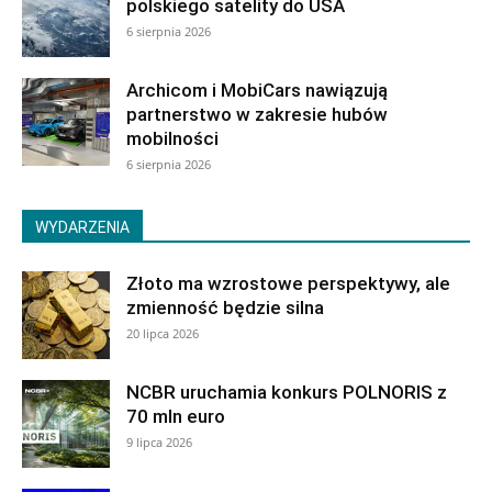
polskiego satelity do USA
6 sierpnia 2026
Archicom i MobiCars nawiązują
partnerstwo w zakresie hubów
mobilności
6 sierpnia 2026
WYDARZENIA
Złoto ma wzrostowe perspektywy, ale
zmienność będzie silna
20 lipca 2026
NCBR uruchamia konkurs POLNORIS z
70 mln euro
9 lipca 2026