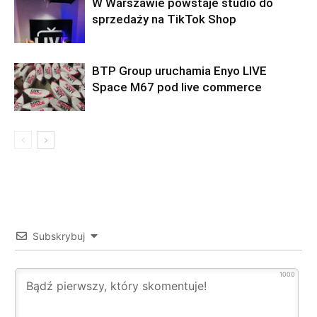
W Warszawie powstaje studio do
sprzedaży na TikTok Shop
BTP Group uruchamia Enyo LIVE
Space M67 pod live commerce
Subskrybuj
1000