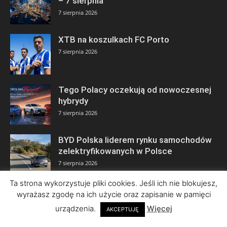
– 7 sierpnia
7 sierpnia 2026
XTB na koszulkach FC Porto
7 sierpnia 2026
Tego Polacy oczekują od nowoczesnej
hybrydy
7 sierpnia 2026
BYD Polska liderem rynku samochodów
zelektryfikowanych w Polsce
7 sierpnia 2026
Ta strona wykorzystuje pliki cookies. Jeśli ich nie blokujesz,
wyrażasz zgodę na ich użycie oraz zapisanie w pamięci
urządzenia.
Więcej
AKCEPTUJĘ
© Copyright 2026 by ISBnews Informacyjny Serwis Biznesowy • Wszelkie
prawa zastrzeżone