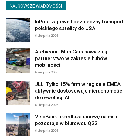
NAJNOWSZE WIADOMOŚCI
InPost zapewnił bezpieczny transport
polskiego satelity do USA
6 sierpnia 2026
Archicom i MobiCars nawiązują
partnerstwo w zakresie hubów
mobilności
6 sierpnia 2026
JLL: Tylko 15% firm w regionie EMEA
aktywnie dostosowuje nieruchomości
do rewolucji AI
6 sierpnia 2026
VeloBank przedłuża umowę najmu i
pozostaje w biurowcu Q22
6 sierpnia 2026