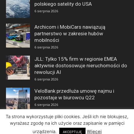
polskiego satelity do USA
6 sierpnia 2026
Archicom i MobiCars nawiązują
partnerstwo w zakresie hubów
mobilności
6 sierpnia 2026
JLL: Tylko 15% firm w regionie EMEA
aktywnie dostosowuje nieruchomości do
rewolucji AI
6 sierpnia 2026
VeloBank przedłuża umowę najmu i
pozostaje w biurowcu Q22
6 sierpnia 2026
Ta strona wykorzystuje pliki cookies. Jeśli ich nie blokujesz,
wyrażasz zgodę na ich użycie oraz zapisanie w pamięci
urządzenia.
Więcej
AKCEPTUJĘ