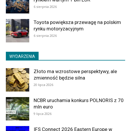
6 sierpnia 2026
Toyota powiększa przewagę na polskim
rynku motoryzacyjnym
6 sierpnia 2026
WYDARZENIA
Złoto ma wzrostowe perspektywy, ale
zmienność będzie silna
20 lipca 2026
NCBR uruchamia konkurs POLNORIS z 70
mln euro
9 lipca 2026
IFS Connect 2026 Eastern Europe w