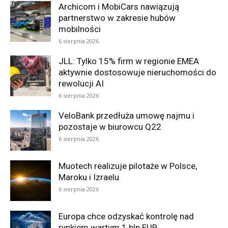
Archicom i MobiCars nawiązują
partnerstwo w zakresie hubów
mobilności
6 sierpnia 2026
JLL: Tylko 15% firm w regionie EMEA
aktywnie dostosowuje nieruchomości do
rewolucji AI
6 sierpnia 2026
VeloBank przedłuża umowę najmu i
pozostaje w biurowcu Q22
6 sierpnia 2026
Muotech realizuje pilotaże w Polsce,
Maroku i Izraelu
6 sierpnia 2026
Europa chce odzyskać kontrolę nad
rynkiem wartym 1 bln EUR