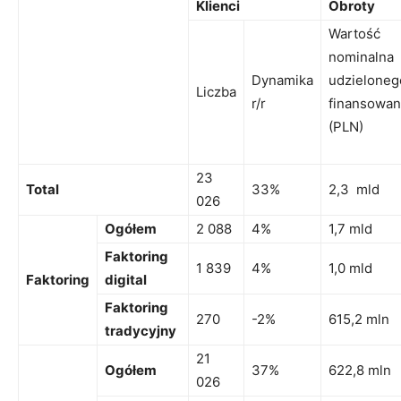
Klienci
Obroty
Wartość
nominalna
Dynamika
udzieloneg
Liczba
r/r
finansowan
(PLN)
23
Total
33%
2,3 mld
026
Ogółem
2 088
4%
1,7 mld
Faktoring
1 839
4%
1,0 mld
Faktoring
digital
Faktoring
270
-2%
615,2 mln
tradycyjny
21
Ogółem
37%
622,8 mln
026