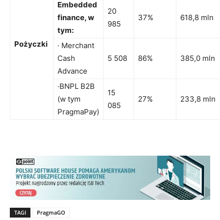
Embedded
20
finance, w
37%
618,8 mln
985
tym:
Pożyczki
· Merchant
Cash
5 508
86%
385,0 mln
Advance
·BNPL B2B
15
(w tym
27%
233,8 mln
085
PragmaPay)
TAGI
PragmaGO