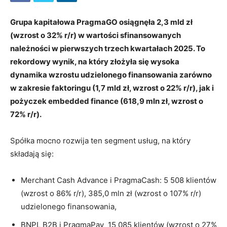
Grupa kapitałowa PragmaGO osiągnęła 2,3 mld zł
(wzrost o 32% r/r) w wartości sfinansowanych
należności w pierwszych trzech kwartałach 2025. To
rekordowy wynik, na który złożyła się wysoka
dynamika wzrostu udzielonego finansowania zarówno
w zakresie faktoringu (1,7 mld zł, wzrost o 22% r/r), jak i
pożyczek embedded finance (618,9 mln zł, wzrost o
72% r/r).
Spółka mocno rozwija ten segment usług, na który
składają się:
Merchant Cash Advance i PragmaCash: 5 508 klientów
(wzrost o 86% r/r), 385,0 mln zł (wzrost o 107% r/r)
udzielonego finansowania,
BNPL B2B i PragmaPay 15 085 klientów (wzrost o 27%