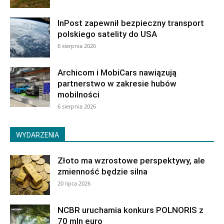
InPost zapewnił bezpieczny transport
polskiego satelity do USA
6 sierpnia 2026
Archicom i MobiCars nawiązują
partnerstwo w zakresie hubów
mobilności
6 sierpnia 2026
WYDARZENIA
Złoto ma wzrostowe perspektywy, ale
zmienność będzie silna
20 lipca 2026
NCBR uruchamia konkurs POLNORIS z
70 mln euro