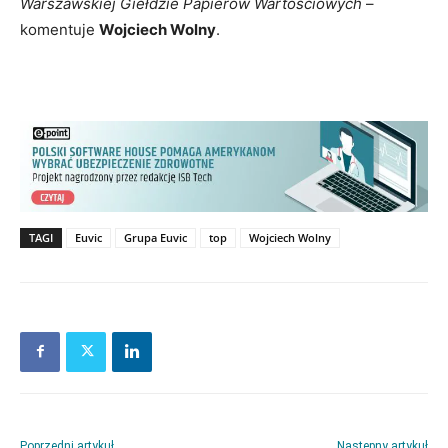
Warszawskiej Giełdzie Papierów Wartościowych
–
komentuje
Wojciech Wolny
.
TAGI
Euvic
Grupa Euvic
top
Wojciech Wolny
Poprzedni artykuł
Następny artykuł