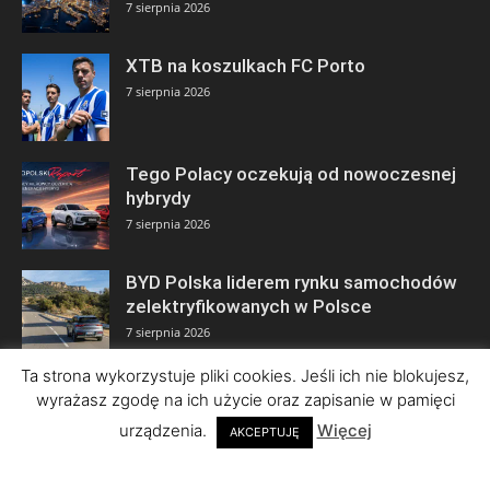
7 sierpnia 2026
XTB na koszulkach FC Porto
7 sierpnia 2026
Tego Polacy oczekują od nowoczesnej
hybrydy
7 sierpnia 2026
BYD Polska liderem rynku samochodów
zelektryfikowanych w Polsce
7 sierpnia 2026
Ta strona wykorzystuje pliki cookies. Jeśli ich nie blokujesz,
wyrażasz zgodę na ich użycie oraz zapisanie w pamięci
urządzenia.
Więcej
AKCEPTUJĘ
© Copyright 2026 by ISBnews Informacyjny Serwis Biznesowy • Wszelkie
prawa zastrzeżone