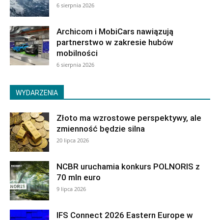
6 sierpnia 2026
Archicom i MobiCars nawiązują
partnerstwo w zakresie hubów
mobilności
6 sierpnia 2026
WYDARZENIA
Złoto ma wzrostowe perspektywy, ale
zmienność będzie silna
20 lipca 2026
NCBR uruchamia konkurs POLNORIS z
70 mln euro
9 lipca 2026
IFS Connect 2026 Eastern Europe w