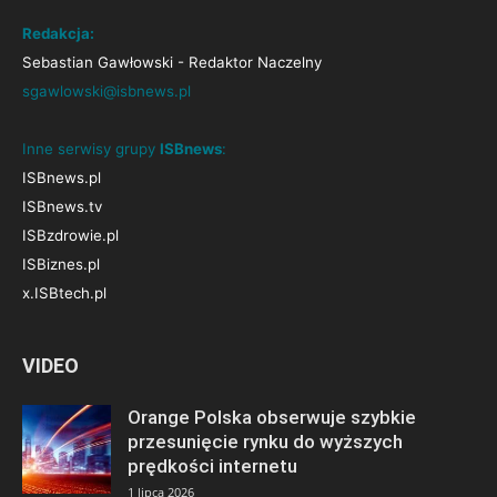
Redakcja:
Sebastian Gawłowski - Redaktor Naczelny
sgawlowski@isbnews.pl
Inne serwisy grupy
ISBnews
:
ISBnews.pl
ISBnews.tv
ISBzdrowie.pl
ISBiznes.pl
x.ISBtech.pl
VIDEO
Orange Polska obserwuje szybkie
przesunięcie rynku do wyższych
prędkości internetu
1 lipca 2026