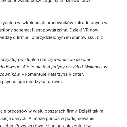
 funkcjonowaniu poszczególnych działów, oraz
przydatna w szkoleniach pracowników zatrudnionych w
eślony schemat i jest powtarzalna. Dzięki VR nowi
iedzę o firmie i o przydzielonym im stanowisku, niż
ykorzystują wirtualną rzeczywistość do szkoleń
adowego. Ale to nie jest jedyny przykład. Wallmart w
acowników.
– komentuje Katarzyna Richter,
i psychologii międzykulturowej.
cję procesów w wielu obszarach firmy. Dzięki takim
ymulacja danych, AI może pomóc w podejmowaniu
zebla. Pozwala również na ograniczenie tzw.