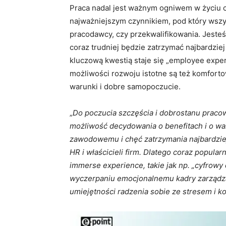
Praca nadal jest ważnym ogniwem w życiu cz
najważniejszym czynnikiem, pod który wszy
pracodawcy, czy przekwalifikowania. Jeste
coraz trudniej będzie zatrzymać najbardzi
kluczową kwestią staje się „employee expe
możliwości rozwoju istotne są też komfort
warunki i dobre samopoczucie.
„
Do poczucia szczęścia i dobrostanu pracow
możliwość decydowania o benefitach i o wa
zawodowemu i chęć zatrzymania najbardzie
HR i właścicieli firm. Dlatego coraz popular
immerse experience, takie jak np. „cyfrowy 
wyczerpaniu emocjonalnemu kadry zarządza
umiejętności radzenia sobie ze stresem i k