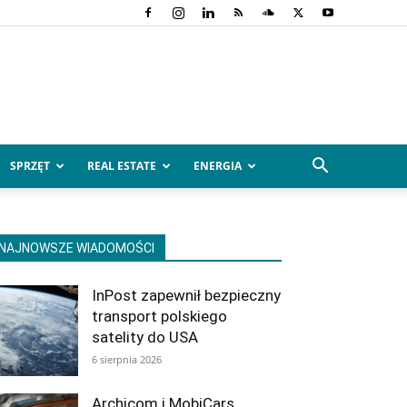
SPRZĘT
REAL ESTATE
ENERGIA
NAJNOWSZE WIADOMOŚCI
InPost zapewnił bezpieczny
transport polskiego
satelity do USA
6 sierpnia 2026
Archicom i MobiCars