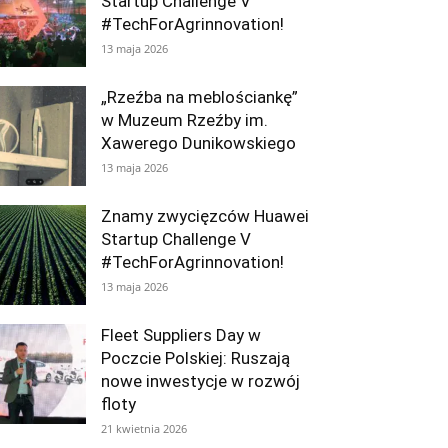
Startup Challenge V
#TechForAgrinnovation!
13 maja 2026
„Rzeźba na meblościankę”
w Muzeum Rzeźby im.
Xawerego Dunikowskiego
13 maja 2026
Znamy zwycięzców Huawei
Startup Challenge V
#TechForAgrinnovation!
13 maja 2026
Fleet Suppliers Day w
Poczcie Polskiej: Ruszają
nowe inwestycje w rozwój
floty
21 kwietnia 2026