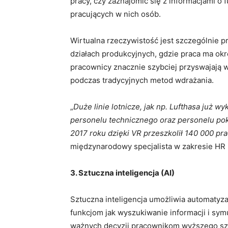
pracy, czy zaznajomić się z informacjami o
pracujących w nich osób.
Wirtualna rzeczywistość jest szczególnie 
działach produkcyjnych, gdzie praca ma okr
pracownicy znacznie szybciej przyswajają w
podczas tradycyjnych metod wdrażania.
„
Duże linie lotnicze, jak np. Lufthasa już w
personelu technicznego oraz personelu pokł
2017 roku dzięki VR przeszkolił 140 000 pr
międzynarodowy specjalista w zakresie HR 
3. Sztuczna inteligencja (AI)
Sztuczna inteligencja umożliwia automatyza
funkcjom jak wyszukiwanie informacji i s
ważnych decyzji pracownikom wyższego szc