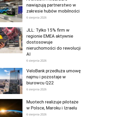
nawiązują partnerstwo w
zakresie hubów mobilności
6 sierpnia 2026
JLL: Tylko 15% firm w
regionie EMEA aktywnie
dostosowuje
nieruchomości do rewolucji
AI
6 sierpnia 2026
VeloBank przedłuża umowę
najmu i pozostaje w
biurowcu Q22
6 sierpnia 2026
Muotech realizuje pilotaże
w Polsce, Maroku i Izraelu
6 sierpnia 2026