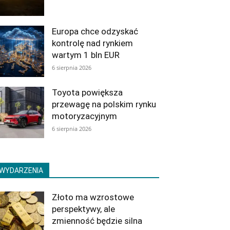
Europa chce odzyskać
kontrolę nad rynkiem
wartym 1 bln EUR
6 sierpnia 2026
Toyota powiększa
przewagę na polskim rynku
motoryzacyjnym
6 sierpnia 2026
WYDARZENIA
Złoto ma wzrostowe
perspektywy, ale
zmienność będzie silna