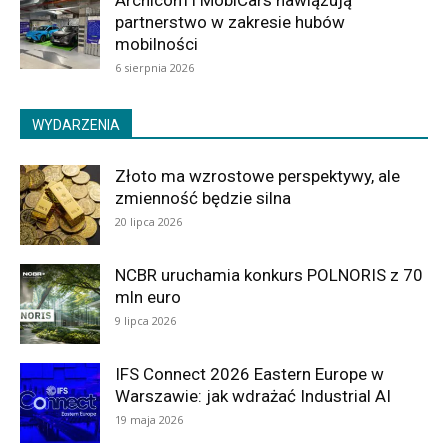
Archicom i MobiCars nawiązują
partnerstwo w zakresie hubów
mobilności
6 sierpnia 2026
WYDARZENIA
Złoto ma wzrostowe perspektywy, ale
zmienność będzie silna
20 lipca 2026
NCBR uruchamia konkurs POLNORIS z 70
mln euro
9 lipca 2026
IFS Connect 2026 Eastern Europe w
Warszawie: jak wdrażać Industrial AI
19 maja 2026