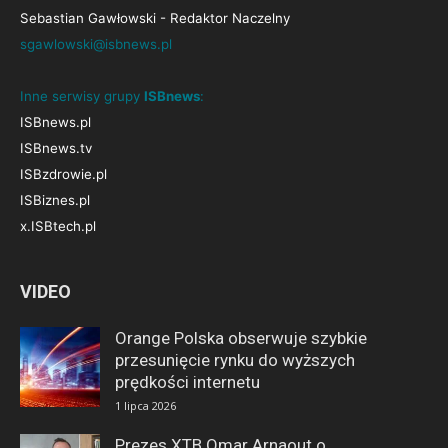
Sebastian Gawłowski - Redaktor Naczelny
sgawlowski@isbnews.pl
Inne serwisy grupy
ISBnews
:
ISBnews.pl
ISBnews.tv
ISBzdrowie.pl
ISBiznes.pl
x.ISBtech.pl
VIDEO
Orange Polska obserwuje szybkie
przesunięcie rynku do wyższych
prędkości internetu
1 lipca 2026
Prezes XTB Omar Arnaout o