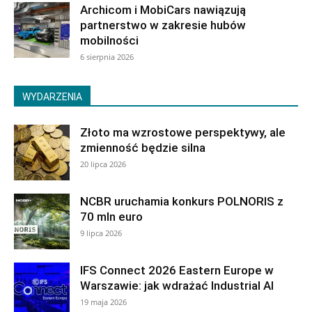
Archicom i MobiCars nawiązują
partnerstwo w zakresie hubów
mobilności
6 sierpnia 2026
WYDARZENIA
Złoto ma wzrostowe perspektywy, ale
zmienność będzie silna
20 lipca 2026
NCBR uruchamia konkurs POLNORIS z
70 mln euro
9 lipca 2026
IFS Connect 2026 Eastern Europe w
Warszawie: jak wdrażać Industrial AI
19 maja 2026