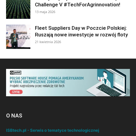
Challenge V #TechForAgrinnovation!
13 maja 2026
Fleet Suppliers Day w Poczcie Polskiej:
Ruszają nowe inwestycje w rozwój floty
21 kwietnia 2026
O NAS
ISBtech.pl - Serwis o tematyce technologicznej