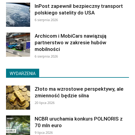
InPost zapewnił bezpieczny transport
polskiego satelity do USA
6 sierpnia 2026
Archicom i MobiCars nawiązują
partnerstwo w zakresie hubów
mobilności
6 sierpnia 2026
WYDARZENIA
Złoto ma wzrostowe perspektywy, ale
zmienność będzie silna
20 lipca 2026
NCBR uruchamia konkurs POLNORIS z
70 mln euro
9 lipca 2026