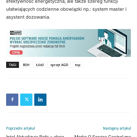
efektywność energetyczna, ale także szereg funkcji
ułatwiających codzienne obowiązki np.: system master i
asystent dozowania.
TAGI
BSH
Łódź
sprzęt AGD
top
Poprzedni artykuł
Następny artykuł
Intel Aktualizuje Bajki – akcja
Marka Q Service Castrol ma