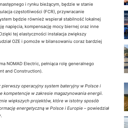
następnego i rynku bieżącym, będzie w stanie
gulacja częstotliwości (FCR), przywracanie
ystem będzie również wspierał stabilność lokalnej
cję napięcia, kompensację mocy biernej oraz inne
Dzięki tej elastyczności instalacja zwiększy
dział OZE i pomoże w bilansowaniu coraz bardziej
rma NOMAD Electric, pełniąca rolę generalnego
t and Construction).
 pierwszy operacyjny system bateryjny w Polsce i
sze kompetencje w zakresie magazynowania energii.
znie większych projektów, które w istotny sposób
formację energetyczną w Polsce i Europie
– powiedział
r
.