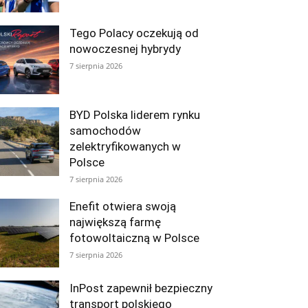
Tego Polacy oczekują od
nowoczesnej hybrydy
7 sierpnia 2026
BYD Polska liderem rynku
samochodów
zelektryfikowanych w
Polsce
7 sierpnia 2026
Enefit otwiera swoją
największą farmę
fotowoltaiczną w Polsce
7 sierpnia 2026
InPost zapewnił bezpieczny
transport polskiego