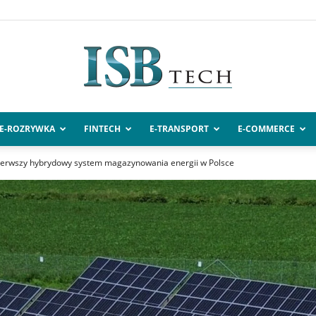
E-ROZRYWKA
FINTECH
E-TRANSPORT
E-COMMERCE
ISBtech.pl
ierwszy hybrydowy system magazynowania energii w Polsce