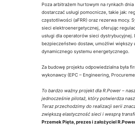
Poza arbitrażem hurtowym na rynkach dnia 
dostarczać usługi pomocnicze, takie jak: re
częstotliwości (aFRR) oraz rezerwa mocy. S
sieci elektroenergetycznej, oferując regula
usługi dla operatorów sieci dystrybucyjnej. 
bezpieczeństwo dostaw, umożliwi większy u
dynamicznego systemu energetycznego.
Za budowę projektu odpowiedzialna była fi
wykonawcy (EPC – Engineering, Procuremen
To bardzo ważny projekt dla R.Power – nasz
jednocześnie pilotaż, który potwierdza na
Teraz przechodzimy do realizacji serii znac
zwiększą elastyczność sieci i wesprą trans
Przemek Pięta, prezes i założyciel R.Powe