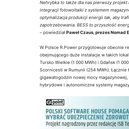
Nehrybka to także dla nas pierwszy projek
integracji fotowoltaiki z systemem magazy
optymalizacja produkcji energii tak, aby tr
zapotrzebowania. BESS to przyszłość energe
– powiedział
Paweł Czaus, prezes Nomad E
W Polsce R.Power przygotowuje obecnie re
obejmującego duże instalacje w takich loka
Tursko Wielkie (1 000 MWh) i Gdańsk (1 000
Scornicesti w Rumunii (254 MWh). Łącznie 
gigawatogodzin nowej mocy magazynowej, c
hybrydowe i autonomiczne systemy magazy