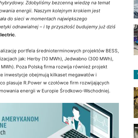
t hybrydowy. Zdobyliśmy bezcenną wiedzę na temat
nowania energii. Naszym kolejnym krokiem jest
afiała do sieci w momentach największego
tyki odnawialnej – i tę przyszłość budujemy już dziś
lectric
.
alizację portfela średnioterminowych projektów BESS,
lizacjach jak: Herby (10 MWh), Jedwabno (300 MWh),
 MWh). Poza Polską firma rozwija również projekt
te inwestycje obejmują kilkaset megawatów i
o plasuje R.Power w czołówce firm rozwijających
nowania energii w Europie Środkowo-Wschodniej.