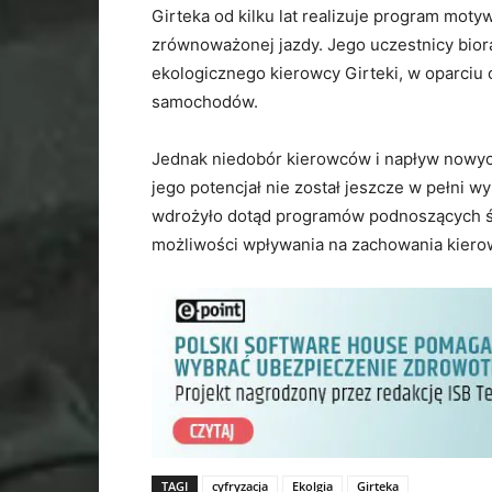
Girteka od kilku lat realizuje program mot
zrównoważonej jazdy. Jego uczestnicy biorą 
ekologicznego kierowcy Girteki, w oparciu 
samochodów.
Jednak niedobór kierowców i napływ nowyc
jego potencjał nie został jeszcze w pełni w
wdrożyło dotąd programów podnoszących św
możliwości wpływania na zachowania kierow
TAGI
cyfryzacja
Ekolgia
Girteka