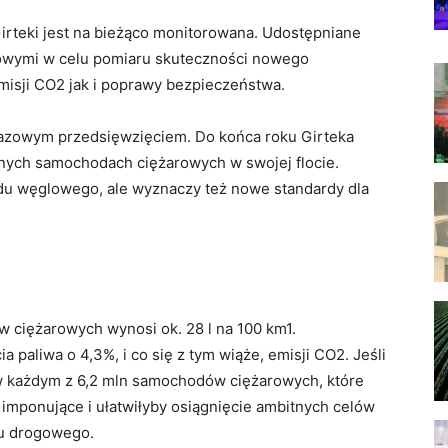
rteki jest na bieżąco monitorowana. Udostępniane
wymi w celu pomiaru skuteczności nowego
misji CO2 jak i poprawy bezpieczeństwa.
razowym przedsięwzięciem. Do końca roku Girteka
jnych samochodach ciężarowych w swojej flocie.
adu węglowego, ale wyznaczy też nowe standardy dla
 ciężarowych wynosi ok. 28 l na 100 km1.
a paliwa o 4,3%, i co się z tym wiąże, emisji CO2. Jeśli
 każdym z 6,2 mln samochodów ciężarowych, które
 imponujące i ułatwiłyby osiągnięcie ambitnych celów
tu drogowego.