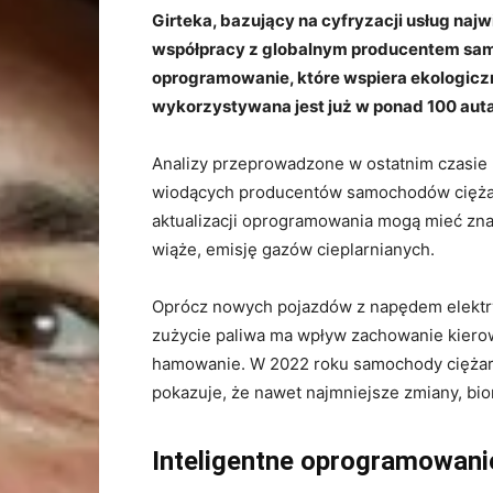
Girteka, bazujący na cyfryzacji usług naj
współpracy z globalnym producentem sa
oprogramowanie, które wspiera ekologiczn
wykorzystywana jest już w ponad 100 aut
Analizy przeprowadzone w ostatnim czasie 
wiodących producentów samochodów ciężar
aktualizacji oprogramowania mogą mieć znac
wiąże, emisję gazów cieplarnianych.
Oprócz nowych pojazdów z napędem elektr
zużycie paliwa ma wpływ zachowanie kierowc
hamowanie. W 2022 roku samochody ciężaro
pokazuje, że nawet najmniejsze zmiany, bi
Inteligentne oprogramowanie