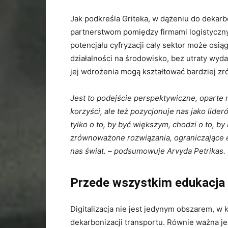
Jak podkreśla Griteka, w dążeniu do dekarbo
partnerstwom pomiędzy firmami logistycz
potencjału cyfryzacji cały sektor może osi
działalności na środowisko, bez utraty wyda
jej wdrożenia mogą kształtować bardziej z
Jest to podejście perspektywiczne, oparte 
korzyści, ale też pozycjonuje nas jako lider
tylko o to, by być większym, chodzi o to, b
zrównoważone rozwiązania, ograniczające e
nas świat.
–
podsumowuje Arvyda Petrikas.
Przede wszystkim edukacja
Digitalizacja nie jest jedynym obszarem, w 
dekarbonizacji transportu. Równie ważna je