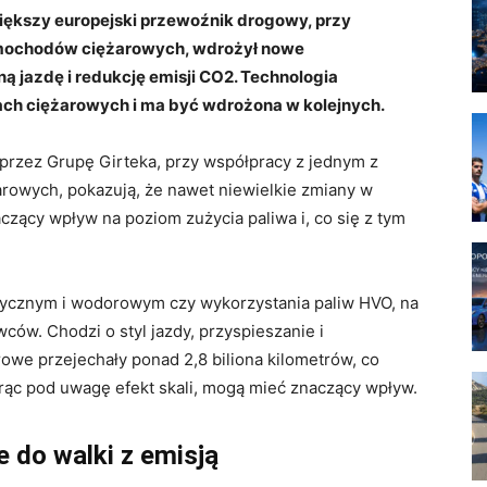
większy europejski przewoźnik drogowy, przy
mochodów ciężarowych, wdrożył nowe
ą jazdę i redukcję emisji CO2. Technologia
ach ciężarowych i ma być wdrożona w kolejnych.
przez Grupę Girteka, przy współpracy z jednym z
owych, pokazują, że nawet niewielkie zmiany w
zący wpływ na poziom zużycia paliwa i, co się z tym
ycznym i wodorowym czy wykorzystania paliw HVO, na
ów. Chodzi o styl jazdy, przyspieszanie i
we przejechały ponad 2,8 biliona kilometrów, co
orąc pod uwagę efekt skali, mogą mieć znaczący wpływ.
 do walki z emisją