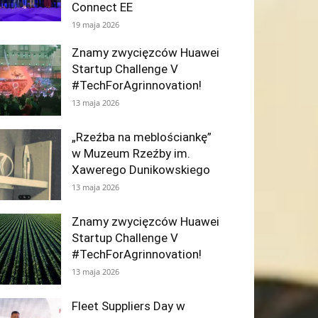
Connect EE
19 maja 2026
Znamy zwycięzców Huawei
Startup Challenge V
#TechForAgrinnovation!
13 maja 2026
„Rzeźba na meblościankę”
w Muzeum Rzeźby im.
Xawerego Dunikowskiego
13 maja 2026
Znamy zwycięzców Huawei
Startup Challenge V
#TechForAgrinnovation!
13 maja 2026
Fleet Suppliers Day w