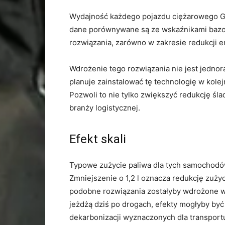
Wydajność każdego pojazdu ciężarowego Gi
dane porównywane są ze wskaźnikami bazo
rozwiązania, zarówno w zakresie redukcji e
Wdrożenie tego rozwiązania nie jest jedno
planuje zainstalować tę technologię w kole
Pozwoli to nie tylko zwiększyć redukcję śl
branży logistycznej.
Efekt skali
Typowe zużycie paliwa dla tych samochodów
Zmniejszenie o 1,2 l oznacza redukcję zużyci
podobne rozwiązania zostałyby wdrożone w
jeżdżą dziś po drogach, efekty mogłyby być
dekarbonizacji wyznaczonych dla transpor