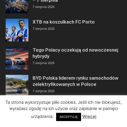
– 7 sierpnia
7 sierpnia 2026
XTB na koszulkach FC Porto
7 sierpnia 2026
Tego Polacy oczekują od nowoczesnej
hybrydy
7 sierpnia 2026
BYD Polska liderem rynku samochodów
zelektryfikowanych w Polsce
7 sierpnia 2026
Ta strona wykorzystuje pliki cookies. Jeśli ich nie blokujesz,
wyrażasz zgodę na ich użycie oraz zapisanie w pamięci
urządzenia.
Więcej
AKCEPTUJĘ
© Copyright 2026 by ISBnews Informacyjny Serwis Biznesowy • Wszelkie
prawa zastrzeżone