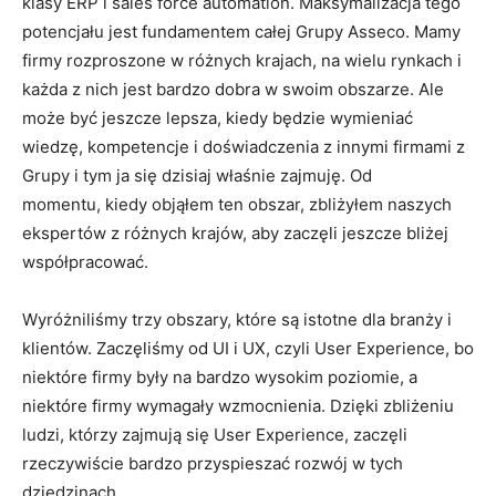
klasy ERP i sales force automation. Maks
ymalizacja tego
potencjału jest fundamentem całej Grupy Asseco. Mamy
firmy rozproszone w różnych krajach, na wielu rynkach i
każda z nich jest bardzo dobra w swoim obszarze. Ale
może być jeszcze lepsza, kiedy będzie wymieniać
wiedzę, kompetencje i doświadczenia z innymi firmami z
Grupy i tym ja się dzisiaj właśnie zajmuję. Od
momentu, kiedy objąłem ten obszar, zbliżyłem naszych
ekspertów z różnych krajów, aby zaczęli jeszcze bliżej
współpracować.
Wyróżniliśmy trzy obszary, które są istotne dla branży i
klientów. Zaczęliśmy od UI i UX, czyli User Experience, bo
niektóre firmy były na bardzo wysokim poziomie, a
niektóre firmy wymagały wzmocnienia. Dzięki zbliżeniu
ludzi, którzy zajmują się User Experi
ence, zaczęli
rzeczywiście bardzo przyspieszać rozwój w tych
dziedzinach.