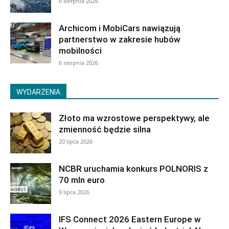
6 sierpnia 2026
Archicom i MobiCars nawiązują
partnerstwo w zakresie hubów
mobilności
6 sierpnia 2026
WYDARZENIA
Złoto ma wzrostowe perspektywy, ale
zmienność będzie silna
20 lipca 2026
NCBR uruchamia konkurs POLNORIS z
70 mln euro
9 lipca 2026
IFS Connect 2026 Eastern Europe w