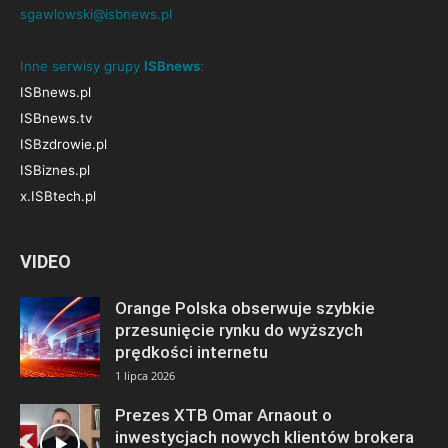
sgawlowski@isbnews.pl
Inne serwisy grupy
ISBnews
:
ISBnews.pl
ISBnews.tv
ISBzdrowie.pl
ISBiznes.pl
x.ISBtech.pl
VIDEO
Orange Polska obserwuje szybkie
przesunięcie rynku do wyższych
prędkości internetu
1 lipca 2026
Prezes XTB Omar Arnaout o
inwestycjach nowych klientów brokera