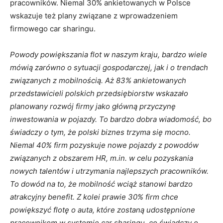
pracowników. Niemal 30% ankietowanych w Polsce
wskazuje też plany związane z wprowadzeniem
firmowego car sharingu.
Powody powiększania flot w naszym kraju, bardzo wiele
mówią zarówno o sytuacji gospodarczej, jak i o trendach
związanych z mobilnością. Aż 83% ankietowanych
przedstawicieli polskich przedsiębiorstw wskazało
planowany rozwój firmy jako główną przyczynę
inwestowania w pojazdy. To bardzo dobra wiadomość, bo
świadczy o tym, że polski biznes trzyma się mocno.
Niemal 40% firm pozyskuje nowe pojazdy z powodów
związanych z obszarem HR, m.in. w celu pozyskania
nowych talentów i utrzymania najlepszych pracowników.
To dowód na to, że mobilność wciąż stanowi bardzo
atrakcyjny benefit. Z kolei prawie 30% firm chce
powiększyć flotę o auta, które zostaną udostępnione
pracownikom w systemie car sharingu, co świadczy o