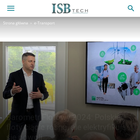
Strona główna
e-Transport
Barometr Flotowy 2024: Polskie
floty ciągle rosną, ale elektryfikują
się powoli