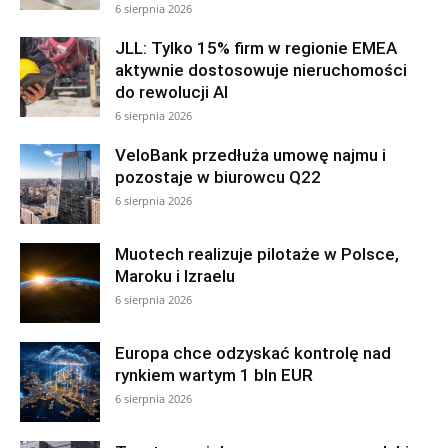
6 sierpnia 2026
JLL: Tylko 15% firm w regionie EMEA
aktywnie dostosowuje nieruchomości
do rewolucji AI
6 sierpnia 2026
VeloBank przedłuża umowę najmu i
pozostaje w biurowcu Q22
6 sierpnia 2026
Muotech realizuje pilotaże w Polsce,
Maroku i Izraelu
6 sierpnia 2026
Europa chce odzyskać kontrolę nad
rynkiem wartym 1 bln EUR
6 sierpnia 2026