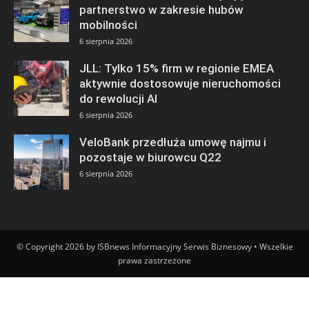
partnerstwo w zakresie hubów
mobilności
6 sierpnia 2026
JLL: Tylko 15% firm w regionie EMEA
aktywnie dostosowuje nieruchomości
do rewolucji AI
6 sierpnia 2026
VeloBank przedłuża umowę najmu i
pozostaje w biurowcu Q22
6 sierpnia 2026
© Copyright 2026 by ISBnews Informacyjny Serwis Biznesowy • Wszelkie
prawa zastrzeżone