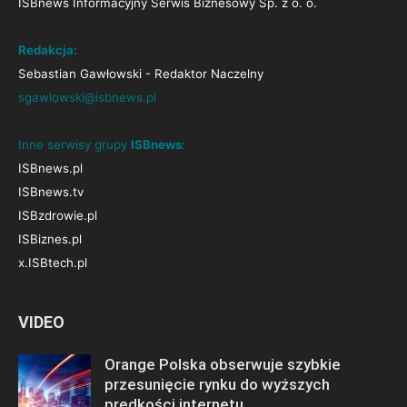
ISBnews Informacyjny Serwis Biznesowy Sp. z o. o.
Redakcja:
Sebastian Gawłowski - Redaktor Naczelny
sgawlowski@isbnews.pl
Inne serwisy grupy
ISBnews
:
ISBnews.pl
ISBnews.tv
ISBzdrowie.pl
ISBiznes.pl
x.ISBtech.pl
VIDEO
Orange Polska obserwuje szybkie
przesunięcie rynku do wyższych
prędkości internetu