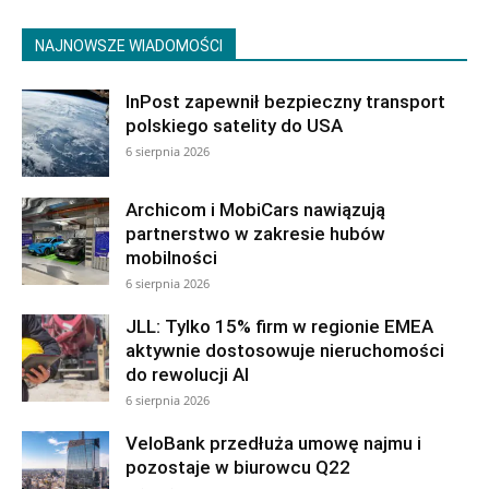
NAJNOWSZE WIADOMOŚCI
InPost zapewnił bezpieczny transport
polskiego satelity do USA
6 sierpnia 2026
Archicom i MobiCars nawiązują
partnerstwo w zakresie hubów
mobilności
6 sierpnia 2026
JLL: Tylko 15% firm w regionie EMEA
aktywnie dostosowuje nieruchomości
do rewolucji AI
6 sierpnia 2026
VeloBank przedłuża umowę najmu i
pozostaje w biurowcu Q22