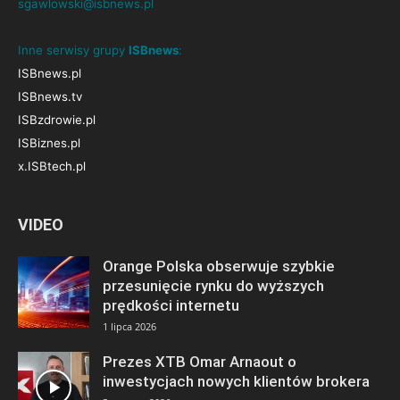
sgawlowski@isbnews.pl
Inne serwisy grupy
ISBnews
:
ISBnews.pl
ISBnews.tv
ISBzdrowie.pl
ISBiznes.pl
x.ISBtech.pl
VIDEO
Orange Polska obserwuje szybkie
przesunięcie rynku do wyższych
prędkości internetu
1 lipca 2026
Prezes XTB Omar Arnaout o
inwestycjach nowych klientów brokera