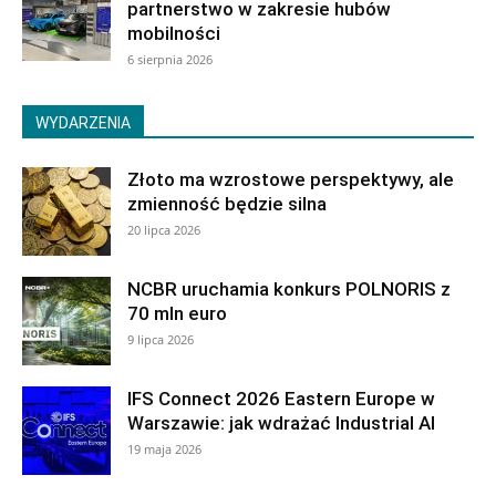
partnerstwo w zakresie hubów
mobilności
6 sierpnia 2026
WYDARZENIA
Złoto ma wzrostowe perspektywy, ale
zmienność będzie silna
20 lipca 2026
NCBR uruchamia konkurs POLNORIS z
70 mln euro
9 lipca 2026
IFS Connect 2026 Eastern Europe w
Warszawie: jak wdrażać Industrial AI
19 maja 2026