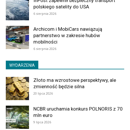
InPost zapewnił bezpieczny transport
polskiego satelity do USA
6 sierpnia 2026
Archicom i MobiCars nawiązują
partnerstwo w zakresie hubów
mobilności
6 sierpnia 2026
WYDARZENIA
Złoto ma wzrostowe perspektywy, ale
zmienność będzie silna
20 lipca 2026
NCBR uruchamia konkurs POLNORIS z 70
mln euro
9 lipca 2026