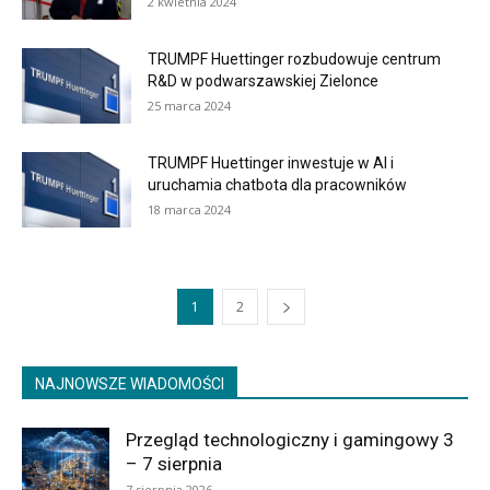
2 kwietnia 2024
TRUMPF Huettinger rozbudowuje centrum
R&D w podwarszawskiej Zielonce
25 marca 2024
TRUMPF Huettinger inwestuje w AI i
uruchamia chatbota dla pracowników
18 marca 2024
1
2
NAJNOWSZE WIADOMOŚCI
Przegląd technologiczny i gamingowy 3
– 7 sierpnia
7 sierpnia 2026