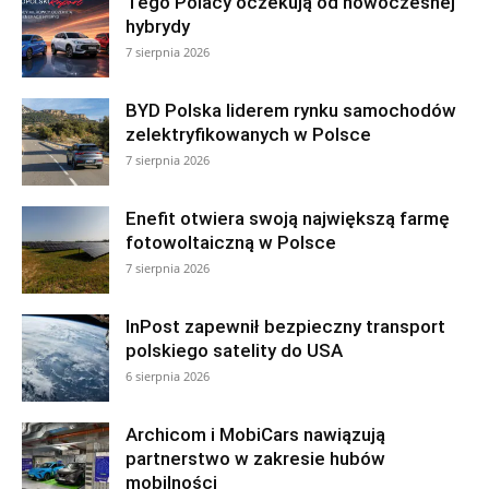
Tego Polacy oczekują od nowoczesnej
hybrydy
7 sierpnia 2026
BYD Polska liderem rynku samochodów
zelektryfikowanych w Polsce
7 sierpnia 2026
Enefit otwiera swoją największą farmę
fotowoltaiczną w Polsce
7 sierpnia 2026
InPost zapewnił bezpieczny transport
polskiego satelity do USA
6 sierpnia 2026
Archicom i MobiCars nawiązują
partnerstwo w zakresie hubów
mobilności