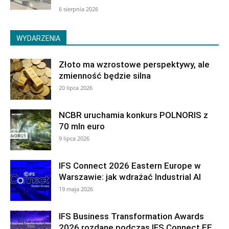
6 sierpnia 2026
WYDARZENIA
Złoto ma wzrostowe perspektywy, ale
zmienność będzie silna
20 lipca 2026
NCBR uruchamia konkurs POLNORIS z
70 mln euro
9 lipca 2026
IFS Connect 2026 Eastern Europe w
Warszawie: jak wdrażać Industrial AI
19 maja 2026
IFS Business Transformation Awards
2026 rozdane podczas IFS Connect EE