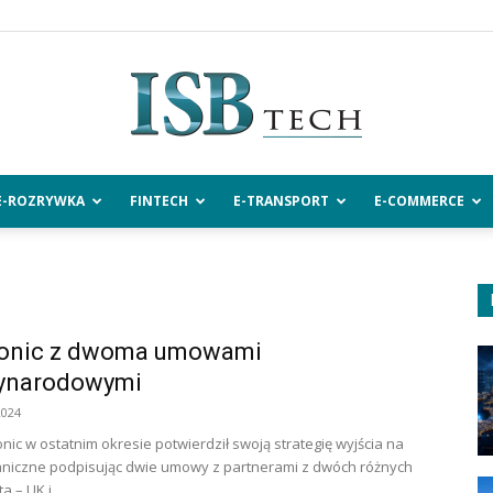
E-ROZRYWKA
FINTECH
E-TRANSPORT
E-COMMERCE
ISBtech.pl
onic z dwoma umowami
ynarodowymi
2024
ic w ostatnim okresie potwierdził swoją strategię wyjścia na
aniczne podpisując dwie umowy z partnerami z dwóch różnych
a – UK i...