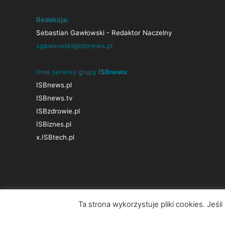
Redakcja:
Sebastian Gawłowski - Redaktor Naczelny
sgawlowski@isbnews.pl
Inne serwisy grupy
ISBnews
:
ISBnews.pl
ISBnews.tv
ISBzdrowie.pl
ISBiznes.pl
x.ISBtech.pl
Ta strona wykorzystuje pliki cookies. Jeśl