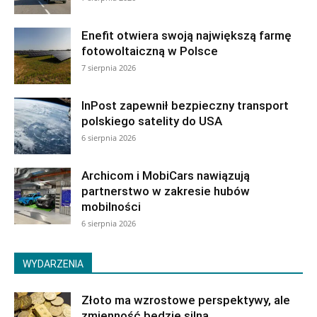
Enefit otwiera swoją największą farmę
fotowoltaiczną w Polsce
7 sierpnia 2026
InPost zapewnił bezpieczny transport
polskiego satelity do USA
6 sierpnia 2026
Archicom i MobiCars nawiązują
partnerstwo w zakresie hubów
mobilności
6 sierpnia 2026
WYDARZENIA
Złoto ma wzrostowe perspektywy, ale
zmienność będzie silna