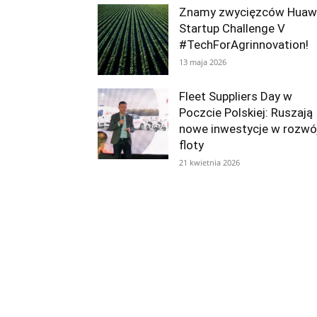
Znamy zwycięzców Huaw
Startup Challenge V
#TechForAgrinnovation!
13 maja 2026
Fleet Suppliers Day w
Poczcie Polskiej: Ruszają
nowe inwestycje w rozwó
floty
21 kwietnia 2026