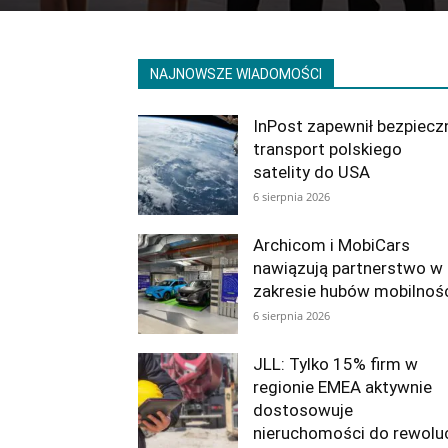
NAJNOWSZE WIADOMOŚCI
InPost zapewnił bezpiecz
transport polskiego
satelity do USA
6 sierpnia 2026
Archicom i MobiCars
nawiązują partnerstwo w
zakresie hubów mobilnoś
6 sierpnia 2026
JLL: Tylko 15% firm w
regionie EMEA aktywnie
dostosowuje
nieruchomości do rewoluc