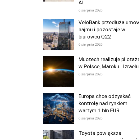
AI
6 sierpnia 2026
VeloBank przedłuża umo
najmu i pozostaje w
biurowcu Q22
6 sierpnia 2026
Muotech realizuje pilotaż
w Polsce, Maroku i Izraelu
6 sierpnia 2026
Europa chce odzyskać
kontrolę nad rynkiem
wartym 1 bln EUR
6 sierpnia 2026
Toyota powiększa