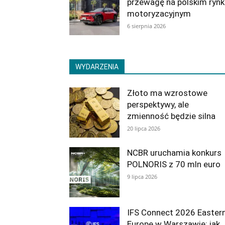
przewagę na polskim rynk
motoryzacyjnym
6 sierpnia 2026
WYDARZENIA
Złoto ma wzrostowe
perspektywy, ale
zmienność będzie silna
20 lipca 2026
NCBR uruchamia konkurs
POLNORIS z 70 mln euro
9 lipca 2026
IFS Connect 2026 Easter
Europe w Warszawie: jak