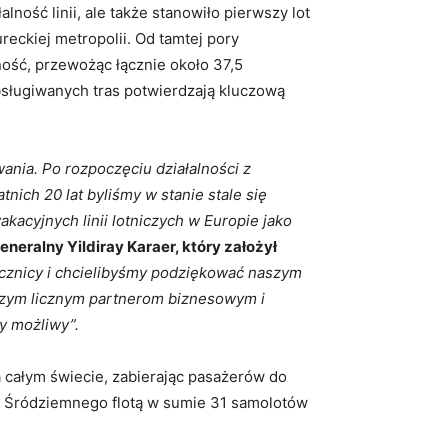
ność linii, ale także stanowiło pierwszy lot
eckiej metropolii. Od tamtej pory
ność, przewożąc łącznie około 37,5
bsługiwanych tras potwierdzają kluczową
wania. Po rozpoczęciu działalności z
ich 20 lat byliśmy w stanie stale się
kacyjnych linii lotniczych w Europie jako
eneralny Yildiray Karaer, który założył
ocznicy i chcielibyśmy podziękować naszym
szym licznym partnerom biznesowym i
y możliwy”.
a całym świecie, zabierając pasażerów do
a Śródziemnego flotą w sumie 31 samolotów