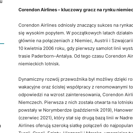
u
Corendon Airlines – kluczowy gracz na rynku niemiec
Corendon Airlines odniosły znaczący sukces na rynkac
się wysokim popytem. W początkowych latach działaln
głównie na połączeniach z Niemiec, Austrii i Szwajcar
10 kwietnia 2006 roku, gdy pierwszy samolot linii wyst
trasie Paderborn–Antalya. Od tego czasu Corendon Air
niemieckich lotnisk.
Dynamiczny rozwój przewoźnika był możliwy dzięki r
wakacyjne oraz ścisłej współpracy z renomowanymi to
odpowiedzi na wzrost zainteresowania, Corendon Airl
Niemczech. Pierwsza z nich została otwarta na lotnisk
powstały w Norymberdze (październik 2019), Hanowerz
(czerwiec 2021), który stał się drugą bazą linii w Nad
n
Airlines oferują szeroką siatkę połączeń do najpopula