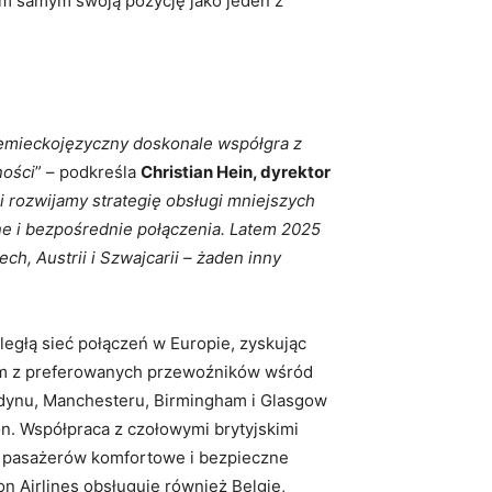
 tym samym swoją pozycję jako jeden z
niemieckojęzyczny doskonale współgra z
ności
” – podkreśla
Christian Hein, dyrektor
 rozwijamy strategię obsługi mniejszych
e i bezpośrednie połączenia. Latem 2025
h, Austrii i Szwajcarii – żaden inny
egłą sieć połączeń w Europie, zyskując
ednym z preferowanych przewoźników wśród
ondynu, Manchesteru, Birmingham i Glasgow
ion. Współpraca z czołowymi brytyjskimi
m pasażerów komfortowe i bezpieczne
 Airlines obsługuje również Belgię,