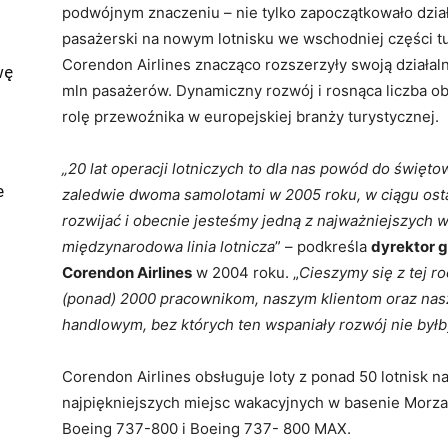
podwójnym znaczeniu – nie tylko zapoczątkowało działal
pasażerski na nowym lotnisku we wschodniej części tur
Corendon Airlines znacząco rozszerzyły swoją działal
wę
mln pasażerów. Dynamiczny rozwój i rosnąca liczba o
rolę przewoźnika w europejskiej branży turystycznej.
„20 lat operacji lotniczych to dla nas powód do święto
e
zaledwie dwoma samolotami w 2005 roku, w ciągu ostatn
rozwijać i obecnie jesteśmy jedną z najważniejszych wa
międzynarodowa linia lotnicza
” – podkreśla
dyrektor g
Corendon Airlines
w 2004 roku. „
Cieszymy się z tej r
(ponad) 2000 pracownikom, naszym klientom oraz na
handlowym, bez których ten wspaniały rozwój nie byłb
Corendon Airlines obsługuje loty z ponad 50 lotnisk n
najpiękniejszych miejsc wakacyjnych w basenie Morz
Boeing 737-800 i Boeing 737- 800 MAX.