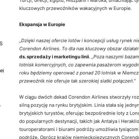
Turcji, Grecji, Egiptu, Hiszpanii i Maroka, umacniając
kluczowych przewoźników wakacyjnych w Europie.
Ekspansja w Europie
„Dzięki naszej ofercie lotów i koncepcji usług rynek 
S
Corendon Airlines. To dla nas kluczowy obszar działal
ds. sprzedaży i marketingu linii
.
„Poza naszymi bazami
lotnisk komercyjnych, co zapewnia pasażerom wygodn
ei
roku będziemy operować z ponad 20 lotnisk w Niemczec
przewoźnik nie oferuje tak szerokiej siatki połączeń.”
W ciągu dwóch dekad Corendon Airlines stworzyły rozl
silną pozycję na rynku brytyjskim. Linia stała się j
”
brytyjskich turystów, oferując bezpośrednie loty z L
do popularnych destynacji, takich jak Antalya i Herakl
touroperatorami i biurami podróży umożliwia tysiąco
podróże. Oprócz krajów niemieckojęzycznych Corendon