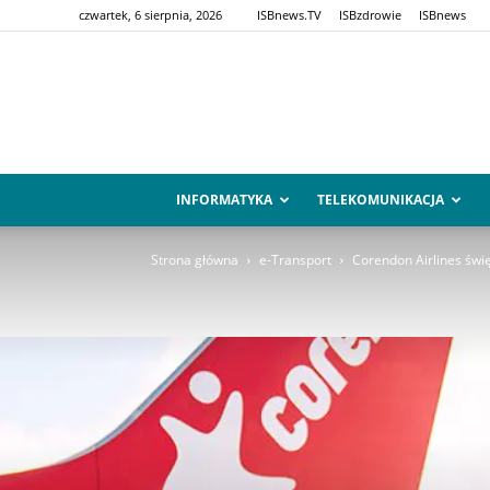
czwartek, 6 sierpnia, 2026
ISBnews.TV
ISBzdrowie
ISBnews
INFORMATYKA
TELEKOMUNIKACJA
Strona główna
e-Transport
Corendon Airlines świ