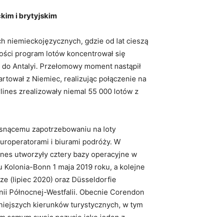
kim i brytyjskim
h niemieckojęzycznych, gdzie od lat cieszą
ości program lotów koncentrował się
ii do Antalyi. Przełomowy moment nastąpił
artował z Niemiec, realizując połączenie na
lines zrealizowały niemal 55 000 lotów z
osnącemu zapotrzebowaniu na loty
uroperatorami i biurami podróży. W
ines utworzyły cztery bazy operacyjne w
u Kolonia-Bonn 1 maja 2019 roku, a kolejne
e (lipiec 2020) oraz Düsseldorfie
renii Północnej-Westfalii. Obecnie Corendon
rniejszych kierunków turystycznych, w tym