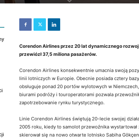
ny
Corendon Airlines przez 20 lat dynamicznego rozwoju
przewiózł 37,5 miliona pasażerów.
Corendon Airlines konsekwentnie umacnia swoją pozy
linii lotniczych w Europie. Obecnie posiada cztery baz
obsługuje ponad 20 portów wylotowych w Niemczech, Au
ci
biurami podróży i touroperatorami pozwala przewoźn
zapotrzebowanie rynku turystycznego.
Linie Corendon Airlines świętują 20-lecie swojej działa
2005 roku, kiedy to samolot przewoźnika wystartował z
ji
skierował się na nowo otwarte lotnisko Sabiha Gökçen