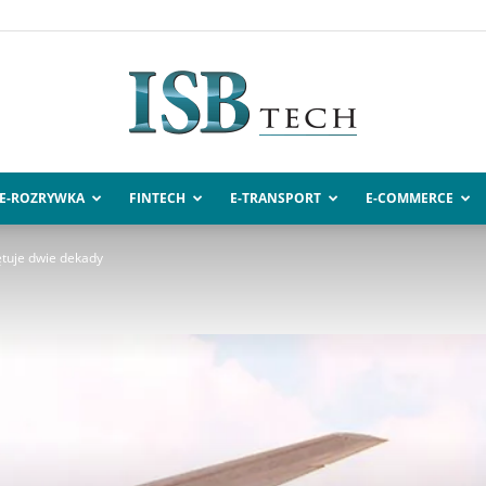
E-ROZRYWKA
FINTECH
E-TRANSPORT
E-COMMERCE
ISBtech.pl
ętuje dwie dekady