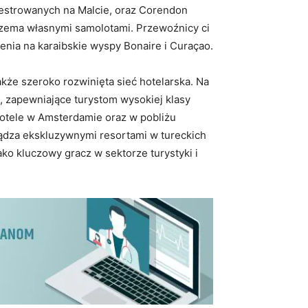
jestrowanych na Malcie, oraz Corendon
trzema własnymi samolotami. Przewoźnicy ci
enia na karaibskie wyspy Bonaire i Curaçao.
także szeroko rozwinięta sieć hotelarska. Na
 zapewniające turystom wysokiej klasy
 hotele w Amsterdamie oraz w pobliżu
ądza ekskluzywnymi resortami w tureckich
ako kluczowy gracz w sektorze turystyki i