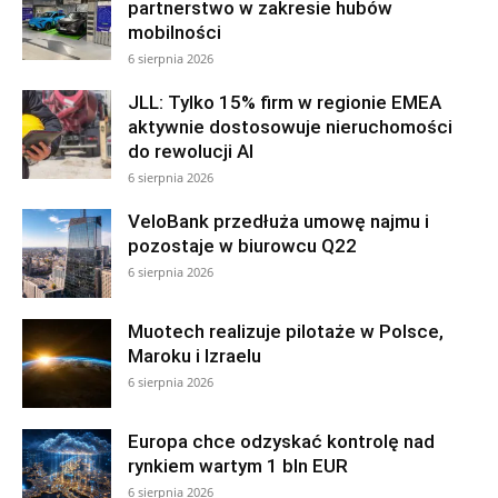
partnerstwo w zakresie hubów
mobilności
6 sierpnia 2026
JLL: Tylko 15% firm w regionie EMEA
aktywnie dostosowuje nieruchomości
do rewolucji AI
6 sierpnia 2026
VeloBank przedłuża umowę najmu i
pozostaje w biurowcu Q22
6 sierpnia 2026
Muotech realizuje pilotaże w Polsce,
Maroku i Izraelu
6 sierpnia 2026
Europa chce odzyskać kontrolę nad
rynkiem wartym 1 bln EUR
6 sierpnia 2026