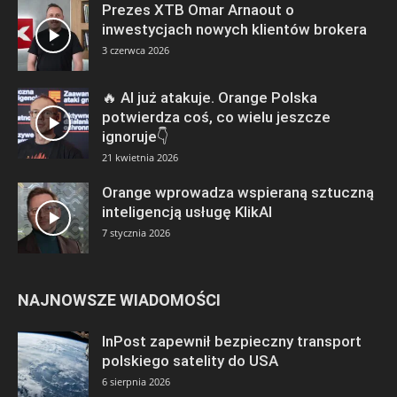
Prezes XTB Omar Arnaout o
inwestycjach nowych klientów brokera
3 czerwca 2026
🔥 AI już atakuje. Orange Polska
potwierdza coś, co wielu jeszcze
ignoruje👇
21 kwietnia 2026
Orange wprowadza wspieraną sztuczną
inteligencją usługę KlikAI
7 stycznia 2026
NAJNOWSZE WIADOMOŚCI
InPost zapewnił bezpieczny transport
polskiego satelity do USA
6 sierpnia 2026