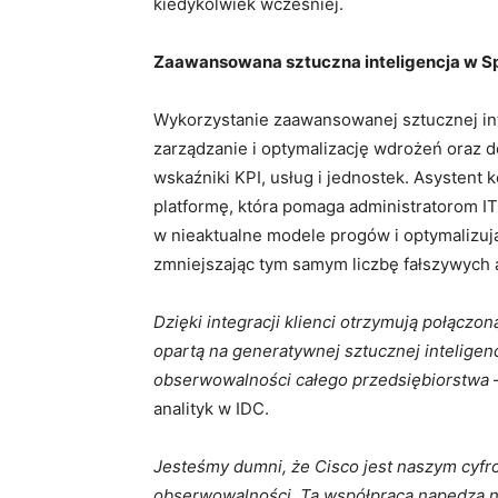
kiedykolwiek wcześniej.
Zaawansowana sztuczna inteligencja w Splu
Wykorzystanie zaawansowanej sztucznej in
zarządzanie i optymalizację wdrożeń oraz do
wskaźniki KPI, usług i jednostek. Asystent 
platformę, która pomaga administratorom I
w nieaktualne modele progów i optymalizuj
zmniejszając tym samym liczbę fałszywych 
Dzięki integracji klienci otrzymują połączo
opartą na generatywnej sztucznej inteligenc
obserwowalności całego przedsiębiorstwa
–
analityk w IDC.
Jesteśmy dumni, że Cisco jest naszym cyf
obserwowalności. Ta współpraca napędza nas