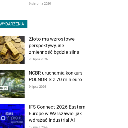
6 sierpnia 2026
WYDARZENIA
Złoto ma wzrostowe
perspektywy, ale
zmienność będzie silna
20 lipca 2026
NCBR uruchamia konkurs
POLNORIS z 70 mln euro
9 lipca 2026
IFS Connect 2026 Eastern
Europe w Warszawie: jak
wdrażać Industrial AI
19 maja 2026