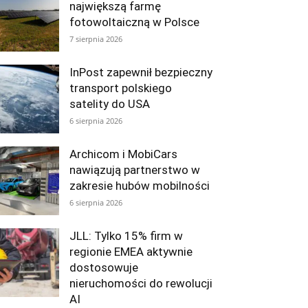
największą farmę
fotowoltaiczną w Polsce
7 sierpnia 2026
InPost zapewnił bezpieczny
transport polskiego
satelity do USA
6 sierpnia 2026
Archicom i MobiCars
nawiązują partnerstwo w
zakresie hubów mobilności
6 sierpnia 2026
JLL: Tylko 15% firm w
regionie EMEA aktywnie
dostosowuje
nieruchomości do rewolucji
AI