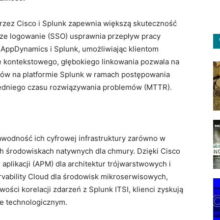
zez Cisco i Splunk zapewnia większą skuteczność
ze logowanie (SSO) usprawnia przepływ pracy
AppDynamics i Splunk, umożliwiając klientom
e kontekstowego, głębokiego linkowania pozwala na
ów na platformie Splunk w ramach postępowania
średniego czasu rozwiązywania problemów (MTTR).
awodność ich cyfrowej infrastruktury zarówno w
ch środowiskach natywnych dla chmury. Dzięki Cisco
plikacji (APM) dla architektur trójwarstwowych i
vability Cloud dla środowisk mikroserwisowych,
ości korelacji zdarzeń z Splunk ITSI, klienci zyskują
e technologicznym.