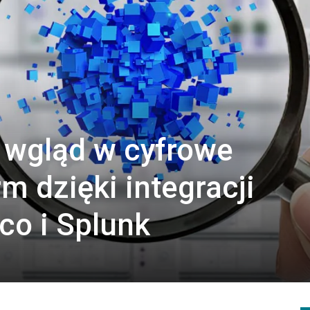
wgląd w cyfrowe
m dzięki integracji
co i Splunk