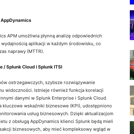
o AppDynamics
cs APM umożliwia płynną analizę odpowiednich
wydajnością aplikacji w każdym środowisku, co
czas naprawy (MTTR).
 / Splunk Cloud i Splunk ITSI
zumów ostrzegawczych, szybsze rozwiązywanie
widoczności. Istnieje również funkcja korelacji
 innymi danymi w Splunk Enterprise i Splunk Cloud.
a kluczowe wskaźniki biznesowe (KPI), udostępniono
nitorowania usług biznesowych. Dzięki aktualizacjom
ietu z obsługą AppDynamics klienci Splunk będą mieli
ansakcji biznesowych, aby mieć kompleksowy wgląd w