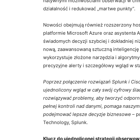
natywnymi możliwościami obserwacji w chmu
działalność i redukować „martwe punkty”.
Nowości obejmują również rozszerzony hos
platformie Microsoft Azure oraz asystenta
świadomych decyzji szybciej i dokładniej 
nową, zaawansowaną sztuczną inteligencję w 
wykorzystuje złożone narzędzia i algoryt
precyzyjne alerty i szczegółowy wgląd w sta
Poprzez połączenie rozwiązań Splunk i Cisc
ujednolicony wgląd w cały swój cyfrowy śla
rozwiązywać problemy, aby tworzyć odporn
pełnej kontroli nad danymi, pomaga naszym 
podejmować lepsze decyzje biznesowe
– p
Technology, Splunk.
Klucz do ujednoliconej strategii obserwow