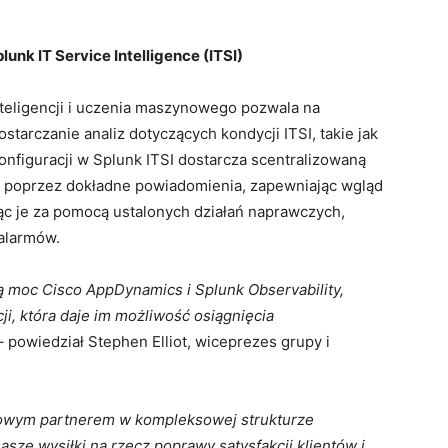
nk IT Service Intelligence (ITSI)
teligencji i uczenia maszynowego pozwala na
starczanie analiz dotyczących kondycji ITSI, takie jak
konfiguracji w Splunk ITSI dostarcza scentralizowaną
T poprzez dokładne powiadomienia, zapewniając wgląd
ąc je za pomocą ustalonych działań naprawczych,
alarmów.
ną moc Cisco AppDynamics i Splunk Observability,
ji, która daje im możliwość osiągnięcia
 powiedział Stephen Elliot, wiceprezes grupy i
rowym partnerem w kompleksowej strukturze
ze wysiłki na rzecz poprawy satysfakcji klientów i