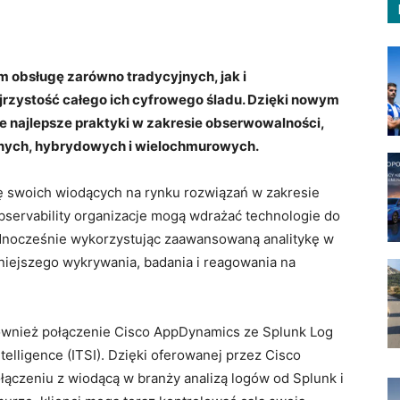
om obsługę zarówno tradycyjnych, jak i
ejrzystość całego ich cyfrowego śladu. Dzięki nowym
 najlepsze praktyki w zakresie obserwowalności,
alnych, hybrydowych i wielochmurowych.
ję swoich wiodących na rynku rozwiązań w zakresie
bservability organizacje mogą wdrażać technologie do
nocześnie wykorzystując zaawansowaną analitykę w
niejszego wykrywania, badania i reagowania na
również połączenie Cisco AppDynamics ze Splunk Log
elligence (ITSI). Dzięki oferowanej przez Cisco
ołączeniu z wiodącą w branży analizą logów od Splunk i