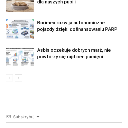
dla naszych pupili
Borimex rozwija autonomiczne
pojazdy dzięki dofinansowaniu PARP
Asbis oczekuje dobrych marż, nie
powtórzy się rajd cen pamięci
Subskrybuj