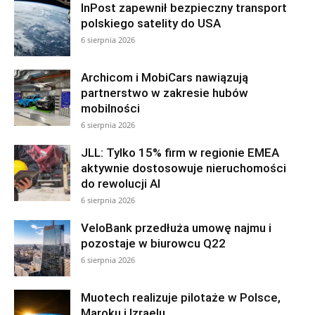
InPost zapewnił bezpieczny transport
polskiego satelity do USA
6 sierpnia 2026
Archicom i MobiCars nawiązują
partnerstwo w zakresie hubów
mobilności
6 sierpnia 2026
JLL: Tylko 15% firm w regionie EMEA
aktywnie dostosowuje nieruchomości
do rewolucji AI
6 sierpnia 2026
VeloBank przedłuża umowę najmu i
pozostaje w biurowcu Q22
6 sierpnia 2026
Muotech realizuje pilotaże w Polsce,
Maroku i Izraelu