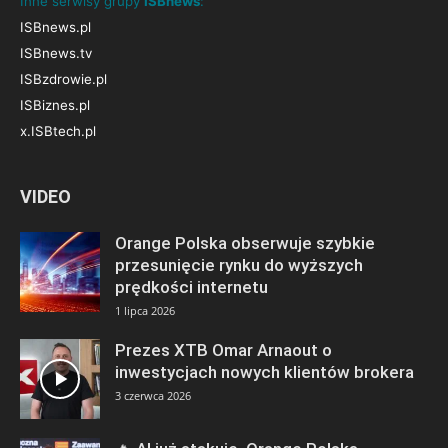
Inne serwisy grupy
ISBnews
:
ISBnews.pl
ISBnews.tv
ISBzdrowie.pl
ISBiznes.pl
x.ISBtech.pl
VIDEO
Orange Polska obserwuje szybkie
przesunięcie rynku do wyższych
prędkości internetu
1 lipca 2026
Prezes XTB Omar Arnaout o
inwestycjach nowych klientów brokera
3 czerwca 2026