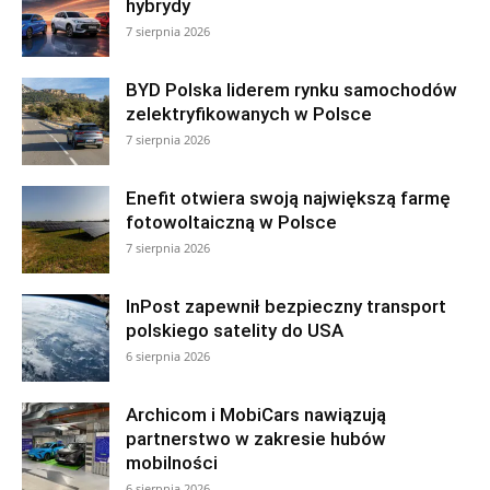
hybrydy
7 sierpnia 2026
BYD Polska liderem rynku samochodów
zelektryfikowanych w Polsce
7 sierpnia 2026
Enefit otwiera swoją największą farmę
fotowoltaiczną w Polsce
7 sierpnia 2026
InPost zapewnił bezpieczny transport
polskiego satelity do USA
6 sierpnia 2026
Archicom i MobiCars nawiązują
partnerstwo w zakresie hubów
mobilności
6 sierpnia 2026