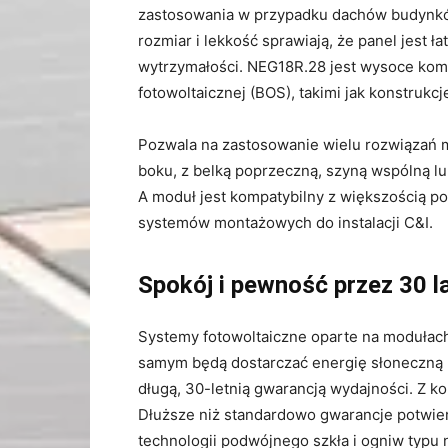
zastosowania w przypadku dachów budynk
rozmiar i lekkość sprawiają, że panel jest 
wytrzymałości. NEG18R.28 jest wysoce komp
fotowoltaicznej (BOS), takimi jak konstrukcje
Pozwala na zastosowanie wielu rozwiązań 
boku, z belką poprzeczną, szyną wspólną l
A moduł jest kompatybilny z większością po
systemów montażowych do instalacji C&I.
Spokój i pewność przez 30 la
Systemy fotowoltaiczne oparte na modułach
samym będą dostarczać energię słoneczną p
długą, 30-letnią gwarancją wydajności. Z ko
Dłuższe niż standardowo gwarancje potwie
technologii podwójnego szkła i ogniw typu 