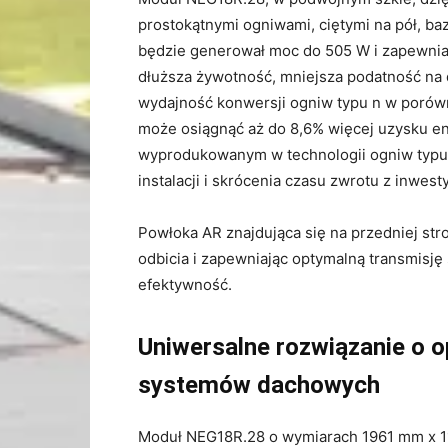
prostokątnymi ogniwami, ciętymi na pół, b
będzie generował moc do 505 W i zapewni
dłuższa żywotność, mniejsza podatność na 
wydajność konwersji ogniw typu n w porów
może osiągnąć aż do 8,6% więcej uzysku en
wyprodukowanym w technologii ogniw typu p
instalacji i skrócenia czasu zwrotu z inwesty
Powłoka AR znajdująca się na przedniej st
odbicia i zapewniając optymalną transmisję
efektywność.
Uniwersalne rozwiązanie o 
systemów dachowych
Moduł NEG18R.28 o wymiarach 1961 mm x 1