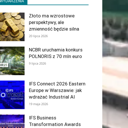
WYDARZENIA
Złoto ma wzrostowe
perspektywy, ale
zmienność będzie silna
20 lipca 2026
NCBR uruchamia konkurs
POLNORIS z 70 mln euro
9 lipca 2026
IFS Connect 2026 Eastern
Europe w Warszawie: jak
wdrażać Industrial AI
19 maja 2026
IFS Business
Transformation Awards