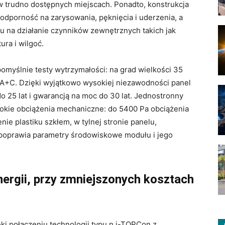
w trudno dostępnych miejscach. Ponadto, konstrukcja
dporność na zarysowania, pęknięcia i uderzenia, a
 na działanie czynników zewnętrznych takich jak
ura i wilgoć.
myślnie testy wytrzymałości: na grad wielkości 35
 A+C. Dzięki wyjątkowo wysokiej niezawodności panel
o 25 lat i gwarancją na moc do 30 lat. Jednostronny
kie obciążenia mechaniczne: do 5400 Pa obciążenia
nie plastiku szkłem, w tylnej stronie panelu,
 poprawia parametry środowiskowe modułu i jego
rgii, przy zmniejszonych kosztach
i połączeniu technologii typu n i-TOPCon z