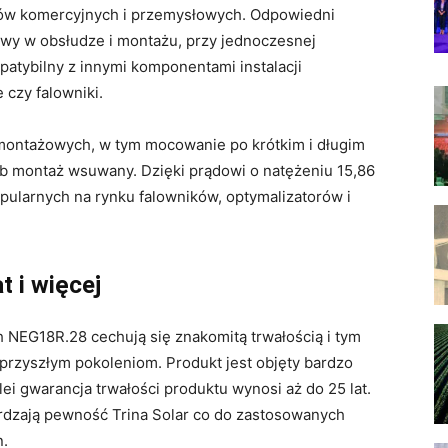
ów komercyjnych i przemysłowych. Odpowiedni
łatwy w obsłudze i montażu, przy jednoczesnej
atybilny z innymi komponentami instalacji
 czy falowniki.
montażowych, w tym mocowanie po krótkim i długim
ub montaż wsuwany. Dzięki prądowi o natężeniu 15,86
pularnych na rynku falowników, optymalizatorów i
t i więcej
 NEG18R.28 cechują się znakomitą trwałością i tym
rzyszłym pokoleniom. Produkt jest objęty bardzo
lei gwarancja trwałości produktu wynosi aż do 25 lat.
rdzają pewność Trina Solar co do zastosowanych
n.