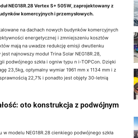
oduł NEG18R.28 Vertex S+ 505W, zaprojektowany z
 budynków komercyjnych i przemysłowych.
instalowane na dachach nowych budynków komercyjnych
fektywności energetycznej i zmniejszeniu kosztów
ektów mają na uwadze redukcję emisji dwutlenku
w jest najnowszy moduł Trina Solar NEG18R.28,
i podwójnego szkła i ogniw typu n i-TOPCon. Dzięki
agę 23,5kg, optymalny wymiar 1961 mm x 1134 mm i z
prawnością 22,7% i ponadto jest objęty 30-letnią
łość: oto konstrukcja z podwójnym
mu w modelu NEG18R.28 cienkiego podwójnego szkła