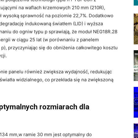
azującymi na waflach krzemowych 210 mm (210R),
ał wysoką sprawność na poziomie 22,7%. Dodatkowo
degradację indukowaną światłem (LID) i wyższa
naniu do ogniw typu p sprawiają, że moduł NEG18R.28
ergii w ciągu 25 lat (w porównaniu z panelem
), przyczyniając się do obniżenia całkowitego kosztu
cji.
ronie panelu również zwiększa wydajność, redukując
 światła widzialnego, co przekłada się na zwiększoną
optymalnych rozmiarach dla
134 mm,w ramie 30 mm jest optymalny do