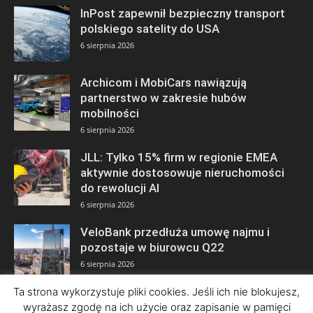
InPost zapewnił bezpieczny transport
polskiego satelity do USA
6 sierpnia 2026
Archicom i MobiCars nawiązują
partnerstwo w zakresie hubów
mobilności
6 sierpnia 2026
JLL: Tylko 15% firm w regionie EMEA
aktywnie dostosowuje nieruchomości
do rewolucji AI
6 sierpnia 2026
VeloBank przedłuża umowę najmu i
pozostaje w biurowcu Q22
6 sierpnia 2026
Ta strona wykorzystuje pliki cookies. Jeśli ich nie blokujesz,
wyrażasz zgodę na ich użycie oraz zapisanie w pamięci