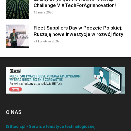
Challenge V #TechForAgrinnovation!
13 maja 2026
Fleet Suppliers Day w Poczcie Polskiej:
Ruszają nowe inwestycje w rozwój floty
21 kwietnia 2026
O NAS
ISBtech.pl - Serwis o tematyce technologicznej