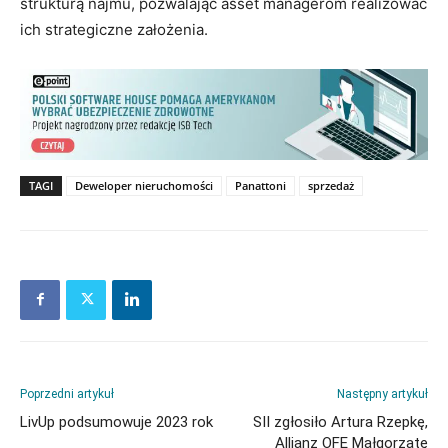
strukturą najmu, pozwalając asset managerom realizować
ich strategiczne założenia.
TAGI
Deweloper nieruchomości
Panattoni
sprzedaż
Poprzedni artykuł
Następny artykuł
LivUp podsumowuje 2023 rok
SII zgłosiło Artura Rzepkę,
Allianz OFE Małgorzatę