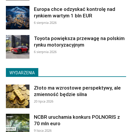
Europa chce odzyskać kontrolę nad
rynkiem wartym 1 bln EUR
6 sierpnia 2026
Toyota powiększa przewagę na polskim
rynku motoryzacyjnym
6 sierpnia 2026
WYDARZENIA
Złoto ma wzrostowe perspektywy, ale
zmienność będzie silna
20 lipca 2026
NCBR uruchamia konkurs POLNORIS z
70 mln euro
9 lipca 2026