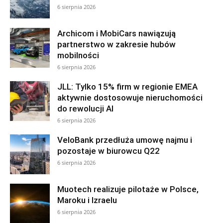
6 sierpnia 2026
Archicom i MobiCars nawiązują
partnerstwo w zakresie hubów
mobilności
6 sierpnia 2026
JLL: Tylko 15% firm w regionie EMEA
aktywnie dostosowuje nieruchomości
do rewolucji AI
6 sierpnia 2026
VeloBank przedłuża umowę najmu i
pozostaje w biurowcu Q22
6 sierpnia 2026
Muotech realizuje pilotaże w Polsce,
Maroku i Izraelu
6 sierpnia 2026