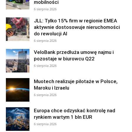
mobilności
6 sierpnia 2026
JLL: Tylko 15% firm w regionie EMEA
aktywnie dostosowuje nieruchomości
do rewolucji AI
6 sierpnia 2026
VeloBank przedłuża umowę najmu i
pozostaje w biurowcu Q22
6 sierpnia 2026
Muotech realizuje pilotaże w Polsce,
Maroku i Izraelu
6 sierpnia 2026
Europa chce odzyskać kontrolę nad
rynkiem wartym 1 bln EUR
6 sierpnia 2026