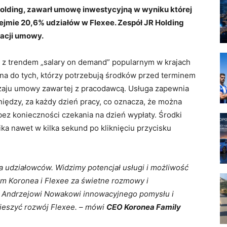
R Holding, zawarł umowę inwestycyjną w wyniku której
bejmie 20,6% udziałów w Flexee. Zespół JR Holding
zacji umowy.
 z trendem „salary on demand” popularnym w krajach
wana do tych, którzy potrzebują środków przed terminem
dzaju umowy zawartej z pracodawcą. Usługa zapewnia
iędzy, za każdy dzień pracy, co oznacza, że można
bez konieczności czekania na dzień wypłaty. Środki
a nawet w kilka sekund po kliknięciu przycisku
 udziałowców. Widzimy potencjał usługi i możliwość
łom Koronea i Flexee za świetne rozmowy i
nu Andrzejowi Nowakowi innowacyjnego pomysłu i
ieszyć rozwój Flexee. – mówi
CEO Koronea Family