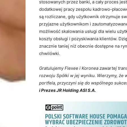
stosowanych przez banki, a cały proces je
dodatkowej pracy zespołu kadrowo-płacoweg
są rozliczane, gdy użytkownik otrzymuje s
przyjazne użytkownikom i zautomatyzowane 
możliwość skalowania usługi dla wielu uży
koszty obsługi i pozyskiwania klientów. Dzi
znacznie taniej niż obecnie dostępne na ry
chwilówki.
Gratulujemy Flexee i Koronea zawartej trans
rozwoju Spółki w jej wyniku. Wierzymy, że 
portfela, przyczyni się do wspólnego sukc
i Prezes JR Holding ASI S.A.