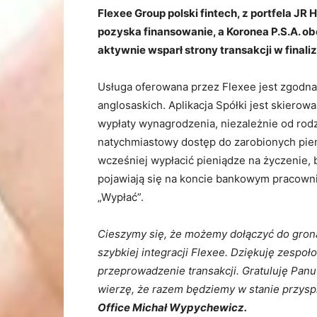
Flexee Group polski fintech, z portfela J
pozyska finansowanie, a Koronea P.S.A. o
aktywnie wsparł strony transakcji w finali
Usługa oferowana przez Flexee jest zgodna
anglosaskich. Aplikacja Spółki jest skiero
wypłaty wynagrodzenia, niezależnie od ro
natychmiastowy dostęp do zarobionych pien
wcześniej wypłacić pieniądze na życzenie, 
pojawiają się na koncie bankowym pracownik
„Wypłać”.
Cieszymy się, że możemy dołączyć do grona
szybkiej integracji Flexee. Dziękuję zespo
przeprowadzenie transakcji. Gratuluję Pa
wierzę, że razem będziemy w stanie przysp
Office Michał Wypychewicz.