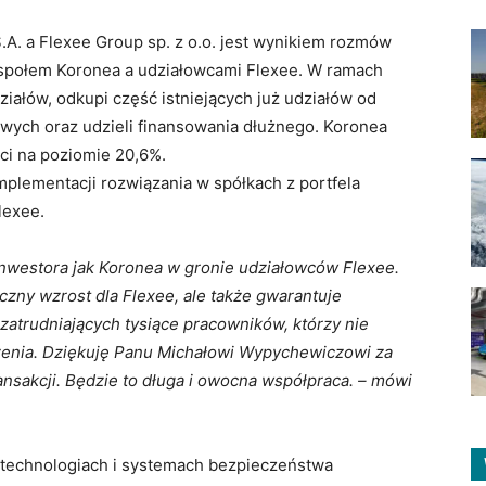
. a Flexee Group sp. z o.o. jest wynikiem rozmów
społem Koronea a udziałowcami Flexee. W ramach
ałów, odkupi część istniejących już udziałów od
ych oraz udzieli finansowania dłużnego. Koronea
ści na poziomie 20,6%.
plementacji rozwiązania w spółkach z portfela
lexee.
nwestora jak Koronea w gronie udziałowców Flexee.
zny wzrost dla Flexee, ale także gwarantuje
zatrudniających tysiące pracowników, którzy nie
enia. Dziękuję Panu Michałowi Wypychewiczowi za
ransakcji. Będzie to długa i owocna współpraca. – mówi
h technologiach i systemach bezpieczeństwa