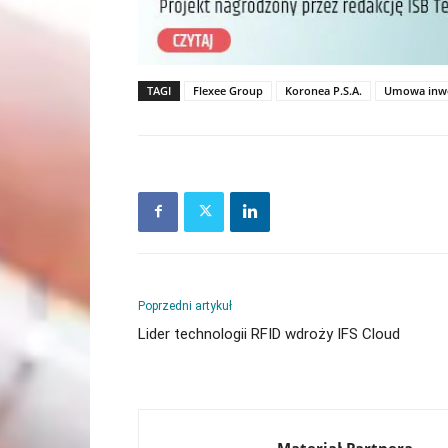
TAGI
Flexee Group
Koronea P.S.A.
Umowa inwe
Poprzedni artykuł
Lider technologii RFID wdroży IFS Cloud
Materiał Partnera