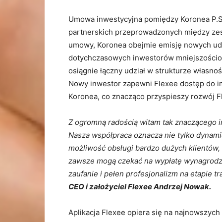
Umowa inwestycyjna pomiędzy Koronea P.S.A
partnerskich przeprowadzonych między ze
umowy, Koronea obejmie emisję nowych udzi
dotychczasowych inwestorów mniejszościow
osiągnie łączny udział w strukturze własno
Nowy inwestor zapewni Flexee dostęp do im
Koronea, co znacząco przyspieszy rozwój F
Z ogromną radością witam tak znaczącego i
Nasza współpraca oznacza nie tylko dynamic
możliwość obsługi bardzo dużych klientów, 
zawsze mogą czekać na wypłatę wynagrodz
zaufanie i pełen profesjonalizm na etapie t
CEO i założyciel Flexee Andrzej Nowak.
Aplikacja Flexee opiera się na najnowszyc