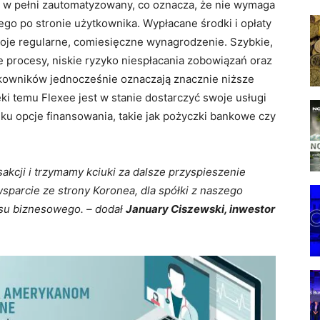
st w pełni zautomatyzowany, co oznacza, że nie wymaga
o po stronie użytkownika. Wypłacane środki i opłaty
woje regularne, comiesięczne wynagrodzenie. Szybkie,
procesy, niskie ryzyko niespłacania zobowiązań oraz
tkowników jednocześnie oznaczają znacznie niższe
ęki temu Flexee jest w stanie dostarczyć swoje usługi
nku opcje finansowania, takie jak pożyczki bankowe czy
akcji i trzymamy kciuki za dalsze przyspieszenie
wsparcie ze strony Koronea, dla spółki z naszego
esu biznesowego. – dodał
January Ciszewski, inwestor