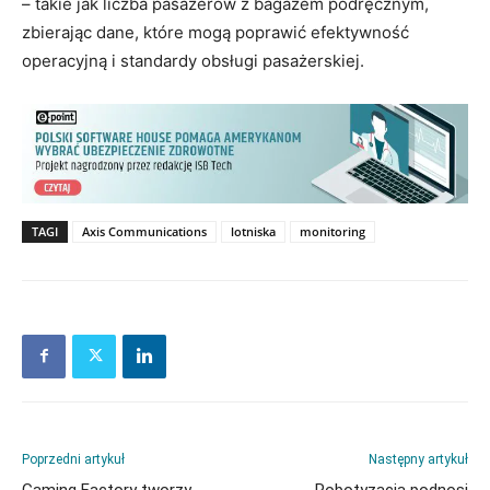
– takie jak liczba pasażerów z bagażem podręcznym,
zbierając dane, które mogą poprawić efektywność
operacyjną i standardy obsługi pasażerskiej.
TAGI
Axis Communications
lotniska
monitoring
Poprzedni artykuł
Następny artykuł
Gaming Factory tworzy
Robotyzacja podnosi