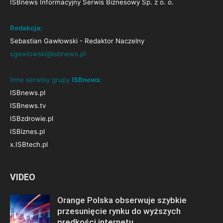
ISBnews Informacyjny Serwis Biznesowy Sp. z o. o.
Redakcja:
Sebastian Gawłowski - Redaktor Naczelny
sgawlowski@isbnews.pl
Inne serwisy grupy
ISBnews
:
ISBnews.pl
ISBnews.tv
ISBzdrowie.pl
ISBiznes.pl
x.ISBtech.pl
VIDEO
Orange Polska obserwuje szybkie
przesunięcie rynku do wyższych
prędkości internetu