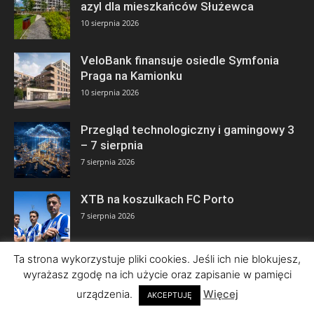
azyl dla mieszkańców Służewca
10 sierpnia 2026
VeloBank finansuje osiedle Symfonia
Praga na Kamionku
10 sierpnia 2026
Przegląd technologiczny i gamingowy 3
– 7 sierpnia
7 sierpnia 2026
XTB na koszulkach FC Porto
7 sierpnia 2026
Ta strona wykorzystuje pliki cookies. Jeśli ich nie blokujesz,
wyrażasz zgodę na ich użycie oraz zapisanie w pamięci
urządzenia.
Więcej
AKCEPTUJĘ
© Copyright 2026 by ISBnews Informacyjny Serwis Biznesowy • Wszelkie