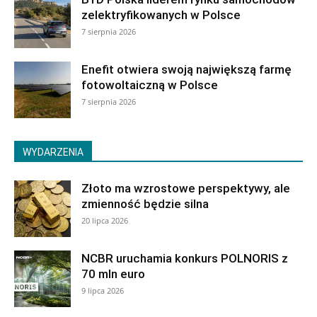
zelektryfikowanych w Polsce
7 sierpnia 2026
Enefit otwiera swoją największą farmę
fotowoltaiczną w Polsce
7 sierpnia 2026
WYDARZENIA
Złoto ma wzrostowe perspektywy, ale
zmienność będzie silna
20 lipca 2026
NCBR uruchamia konkurs POLNORIS z
70 mln euro
9 lipca 2026