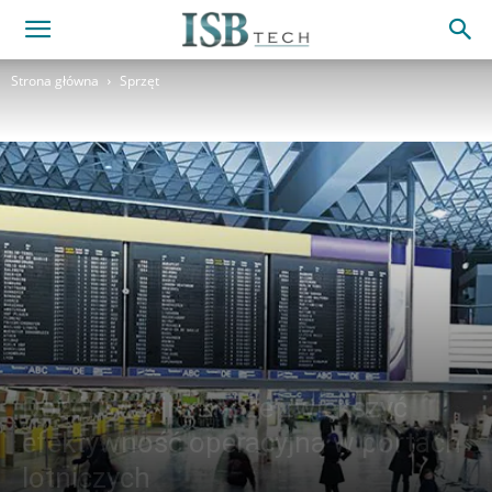
Strona główna
Sprzęt
Dozór wizyjny może zwiększyć
efektywność operacyjną w portach
lotniczych