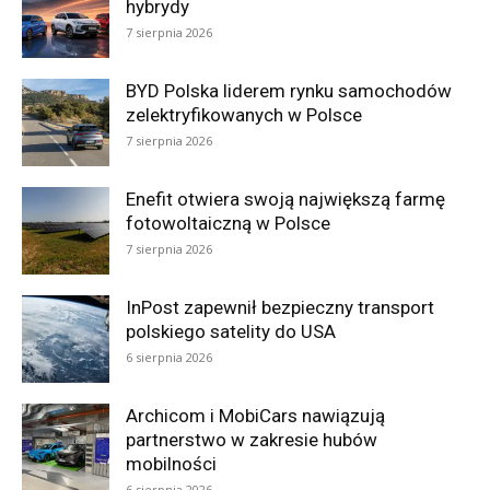
hybrydy
7 sierpnia 2026
BYD Polska liderem rynku samochodów
zelektryfikowanych w Polsce
7 sierpnia 2026
Enefit otwiera swoją największą farmę
fotowoltaiczną w Polsce
7 sierpnia 2026
InPost zapewnił bezpieczny transport
polskiego satelity do USA
6 sierpnia 2026
Archicom i MobiCars nawiązują
partnerstwo w zakresie hubów
mobilności
6 sierpnia 2026