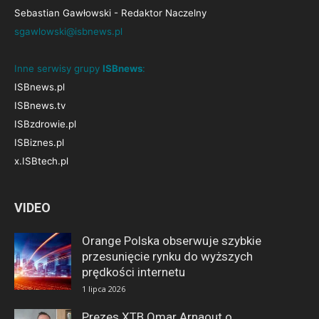
Sebastian Gawłowski - Redaktor Naczelny
sgawlowski@isbnews.pl
Inne serwisy grupy
ISBnews
:
ISBnews.pl
ISBnews.tv
ISBzdrowie.pl
ISBiznes.pl
x.ISBtech.pl
VIDEO
Orange Polska obserwuje szybkie
przesunięcie rynku do wyższych
prędkości internetu
1 lipca 2026
Prezes XTB Omar Arnaout o