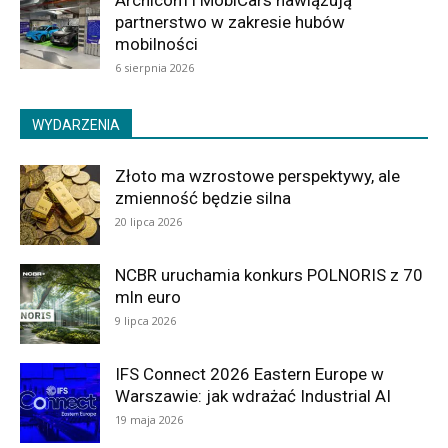
Archicom i MobiCars nawiązują
partnerstwo w zakresie hubów
mobilności
6 sierpnia 2026
WYDARZENIA
Złoto ma wzrostowe perspektywy, ale
zmienność będzie silna
20 lipca 2026
NCBR uruchamia konkurs POLNORIS z 70
mln euro
9 lipca 2026
IFS Connect 2026 Eastern Europe w
Warszawie: jak wdrażać Industrial AI
19 maja 2026